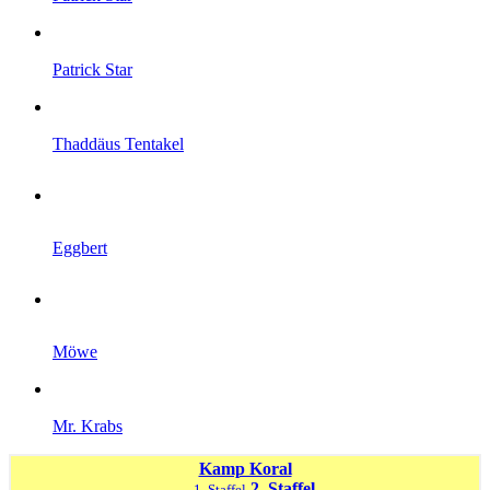
Patrick Star
Thaddäus Tentakel
Eggbert
Möwe
Mr. Krabs
Kamp Koral
2. Staffel
← 1. Staffel