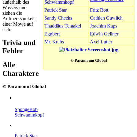
außerhalb des
Schwammkopf
Wassers und
Patrick Star
Fritz Rott
ziehen die
Sandy Cheeks
Cathlen Gawlich
Aufmerksamkeit
einer Möwe auf
Thaddäus Tentakel
Joachim Kaps
sich.
Eggbert
Edwin Gellner
Trivia und
Mr. Krabs
Axel Lutter
Fehler
© Paramount Global
Alle
Charaktere
© Paramount Global
SpongeBob
Schwammkopf
Patrick Star