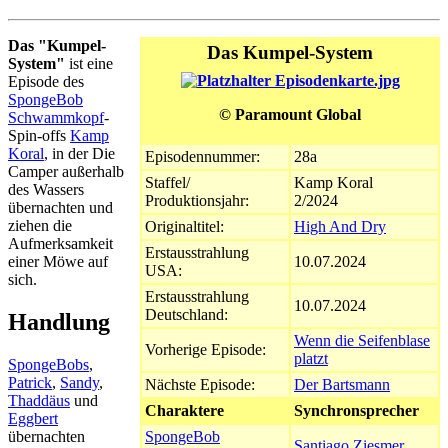
Das "Kumpel-
Das Kumpel-System
System"
ist eine
Episode des
SpongeBob
© Paramount Global
Schwammkopf
-
Spin-offs
Kamp
Koral
, in der Die
Episodennummer:
28a
Camper außerhalb
Staffel/
Kamp Koral
des Wassers
Produktionsjahr:
2/2024
übernachten und
ziehen die
Originaltitel:
High And Dry
Aufmerksamkeit
Erstausstrahlung
einer Möwe auf
10.07.2024
USA:
sich.
Erstausstrahlung
10.07.2024
Deutschland:
Handlung
Wenn die Seifenblase
Vorherige Episode:
platzt
SpongeBobs
,
Patrick
,
Sandy
,
Nächste Episode:
Der Bartsmann
Thaddäus
und
Charaktere
Synchronsprecher
Eggbert
übernachten
SpongeBob
Santiago Ziesmer