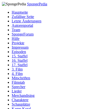
SpongePedia
Hauptseite
Zufällige Seite
Letzte Änderungen
Autorenportal
Team
SpongeForum
Hilfe
Projekte
Impressum
Episoden
15. Staffel
16. Staffel
17. Staffel
3. Film
4. Film
Mitschriften
Filmstab
Sprecher
Lieder
Merchandising
Charaktere
Schauplätze
Kamp Koral