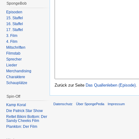
SpongeBob
Episoden
15. Staffel
16. Staffel
17. Staffel
3. Film
4. Film
Mitschriften
Filmstab
Sprecher
Lieder
Merchandising
Charaktere
Schauplätze
Zurück zur Seite
Das Quallenleben (Episode)
.
Spin-Off
Datenschutz
Über SpongePedia
Impressum
Kamp Koral
Die Patrick Star Show
Rettet Bikini Bottom: Der
Sandy Cheeks Film
Plankton: Der Film