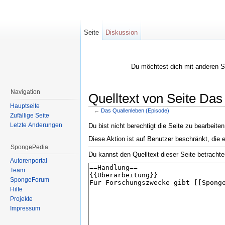
Seite
Diskussion
Du möchtest dich mit anderen 
Navigation
Quelltext von Seite Da
Hauptseite
←
Das Quallenleben (Episode)
Zufällige Seite
Wechseln zu:
Navigation
,
Suche
Letzte Änderungen
Du bist nicht berechtigt die Seite zu bearbeite
Diese Aktion ist auf Benutzer beschränkt, die 
SpongePedia
Du kannst den Quelltext dieser Seite betrachte
Autorenportal
Team
SpongeForum
Hilfe
Projekte
Impressum