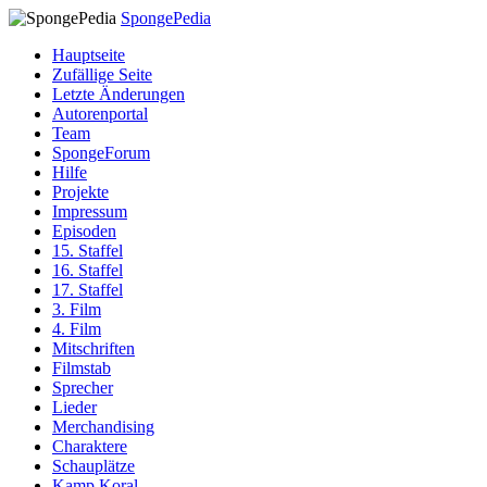
SpongePedia
Hauptseite
Zufällige Seite
Letzte Änderungen
Autorenportal
Team
SpongeForum
Hilfe
Projekte
Impressum
Episoden
15. Staffel
16. Staffel
17. Staffel
3. Film
4. Film
Mitschriften
Filmstab
Sprecher
Lieder
Merchandising
Charaktere
Schauplätze
Kamp Koral