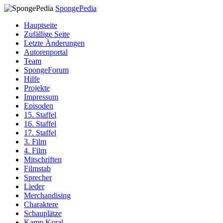
SpongePedia
Hauptseite
Zufällige Seite
Letzte Änderungen
Autorenportal
Team
SpongeForum
Hilfe
Projekte
Impressum
Episoden
15. Staffel
16. Staffel
17. Staffel
3. Film
4. Film
Mitschriften
Filmstab
Sprecher
Lieder
Merchandising
Charaktere
Schauplätze
Kamp Koral