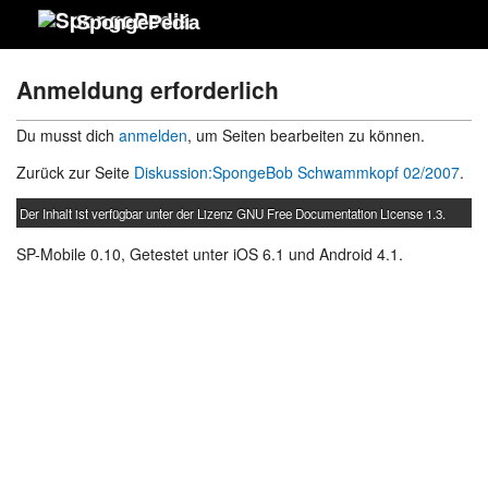
SpongePedia
Anmeldung erforderlich
Du musst dich
anmelden
, um Seiten bearbeiten zu können.
Zurück zur Seite
Diskussion:SpongeBob Schwammkopf 02/2007
.
Der Inhalt ist verfügbar unter der Lizenz
GNU Free Documentation License 1.3
.
SP-Mobile 0.10, Getestet unter iOS 6.1 und Android 4.1.