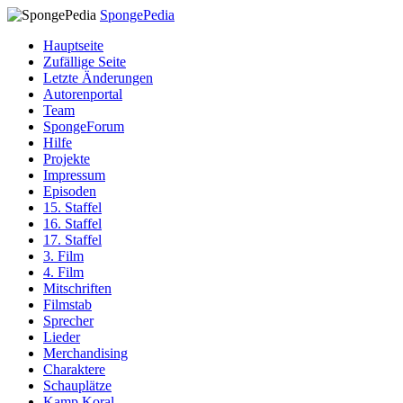
SpongePedia
Hauptseite
Zufällige Seite
Letzte Änderungen
Autorenportal
Team
SpongeForum
Hilfe
Projekte
Impressum
Episoden
15. Staffel
16. Staffel
17. Staffel
3. Film
4. Film
Mitschriften
Filmstab
Sprecher
Lieder
Merchandising
Charaktere
Schauplätze
Kamp Koral