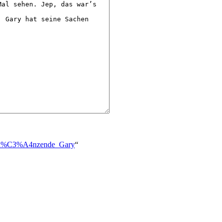
er_gl%C3%A4nzende_Gary
“