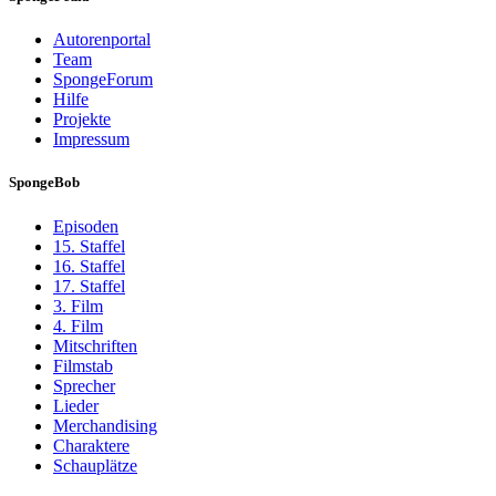
Autorenportal
Team
SpongeForum
Hilfe
Projekte
Impressum
SpongeBob
Episoden
15. Staffel
16. Staffel
17. Staffel
3. Film
4. Film
Mitschriften
Filmstab
Sprecher
Lieder
Merchandising
Charaktere
Schauplätze