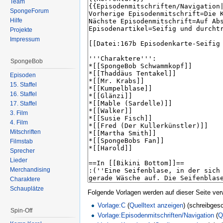
Team
SpongeForum
Hilfe
Projekte
Impressum
SpongeBob
Episoden
15. Staffel
16. Staffel
17. Staffel
3. Film
4. Film
Mitschriften
Filmstab
Sprecher
Lieder
Merchandising
Charaktere
Schauplätze
Folgende Vorlagen werden auf dieser Seite ver
Vorlage:C
(
Quelltext anzeigen
) (schreibges
Spin-Off
Vorlage:Episodenmitschriften/Navigation
(
Q