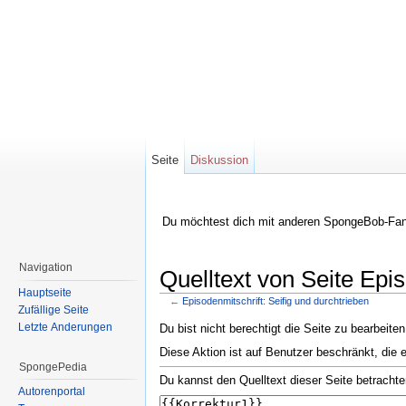
Seite
Diskussion
Du möchtest dich mit anderen SpongeBob-Fan
Navigation
Quelltext von Seite Epi
Hauptseite
←
Episodenmitschrift: Seifig und durchtrieben
Zufällige Seite
Wechseln zu:
Navigation
,
Suche
Letzte Änderungen
Du bist nicht berechtigt die Seite zu bearbeite
Diese Aktion ist auf Benutzer beschränkt, die 
SpongePedia
Du kannst den Quelltext dieser Seite betrachte
Autorenportal