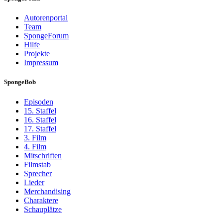
Autorenportal
Team
SpongeForum
Hilfe
Projekte
Impressum
SpongeBob
Episoden
15. Staffel
16. Staffel
17. Staffel
3. Film
4. Film
Mitschriften
Filmstab
Sprecher
Lieder
Merchandising
Charaktere
Schauplätze