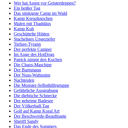
Wer hat Angst vor Geisterdeppen?
Ein heißer Tag
Das stinkigste Camp im Wald
Kamp Kreuzknochen
Malen mit Thaddäus
Kamp Kuh
Geschüttelte Hütten
Stacheliges Ungeziefer
Tiefsee-Tyrann
Der perfekte Camper
Im Auge des HotDogs
Patrick nimmt den Kuchen
Die Chaos-Maschine
Der Bartsmann
Der Nuss-Wahnsinn
Nachteulen
Die Monster-Selbsthilfegruppe
Gefährliche Ausgrabung
Die diebische Schnecke
Der geheime Badesee
Der Völkerball-Tag
Golf auf Kamp Koral Art
Der Beschwerde-Beauftragte
Sheriff Sandy
Das Ende des Sommers