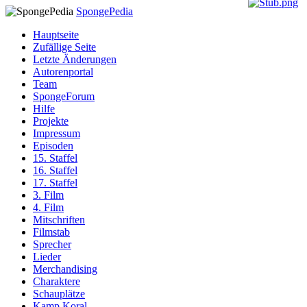
SpongePedia
Hauptseite
Zufällige Seite
Letzte Änderungen
Autorenportal
Team
SpongeForum
Hilfe
Projekte
Impressum
Episoden
15. Staffel
16. Staffel
17. Staffel
3. Film
4. Film
Mitschriften
Filmstab
Sprecher
Lieder
Merchandising
Charaktere
Schauplätze
Kamp Koral