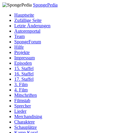
SpongePedia
Hauptseite
Zufällige Seite
Letzte Änderungen
Autorenportal
Team
SpongeForum
Hilfe
Projekte
Impressum
Episoden
15. Staffel
16. Staffel
17. Staffel
3. Film
4. Film
Mitschriften
Filmstab
Sprecher
Lieder
Merchandising
Charaktere
Schauplätze
Kamp Koral