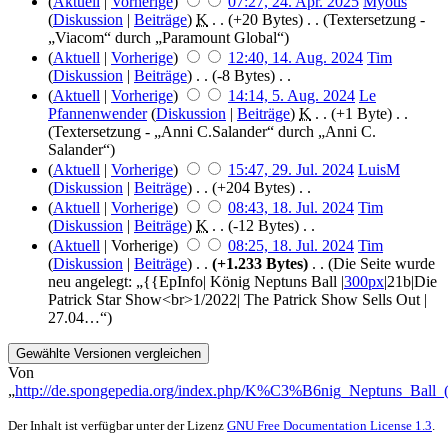
(
Aktuell
|
Vorherige
)
07:27, 24. Apr. 2025
‎
Myotis
(
Diskussion
|
Beiträge
)
‎
K
. .
(+20 Bytes)
‎ . .
(Textersetzung -
„Viacom“ durch „Paramount Global“)
(
Aktuell
|
Vorherige
)
12:40, 14. Aug. 2024
‎
Tim
(
Diskussion
|
Beiträge
)
‎ . .
(-8 Bytes)
‎ . .
(
Aktuell
|
Vorherige
)
14:14, 5. Aug. 2024
‎
Le
Pfannenwender
(
Diskussion
|
Beiträge
)
‎
K
. .
(+1 Byte)
‎ . .
(Textersetzung - „Anni C.Salander“ durch „Anni C.
Salander“)
(
Aktuell
|
Vorherige
)
15:47, 29. Jul. 2024
‎
LuisM
(
Diskussion
|
Beiträge
)
‎ . .
(+204 Bytes)
‎ . .
(
Aktuell
|
Vorherige
)
08:43, 18. Jul. 2024
‎
Tim
(
Diskussion
|
Beiträge
)
‎
K
. .
(-12 Bytes)
‎ . .
(
Aktuell
| Vorherige)
08:25, 18. Jul. 2024
‎
Tim
(
Diskussion
|
Beiträge
)
‎ . .
(+1.233 Bytes)
‎ . .
(Die Seite wurde
neu angelegt: „{{EpInfo| König Neptuns Ball |
300px
|21b|Die
Patrick Star Show<br>1/2022| The Patrick Show Sells Out |
27.04…“)
Von
„
http://de.spongepedia.org/index.php/K%C3%B6nig_Neptuns_Ball_
Der Inhalt ist verfügbar unter der Lizenz
GNU Free Documentation License 1.3
.