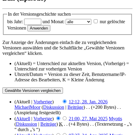
In der Versionsgeschichte suchen
bis Jahr:
und Monat:
nur gelöschte
Versionen
Zur Anzeige der Änderungen einfach die zu vergleichenden
Versionen auswählen und die Schaltfläche „Gewählte Versionen
vergleichen“ klicken.
(Aktuell) = Unterschied zur aktuellen Version, (Vorherige) =
Unterschied zur vorherigen Version
Uhrzeit/Datum = Version zu dieser Zeit, Benutzername/IP-
Adresse des Bearbeiters, K = Kleine Änderung
(Aktuell |
Vorherige
)
12:12, 28. Jan. 2026
MichaelMoor
(
Diskussion
|
Beiträge
)
‎ . .
(+200 Bytes)
‎ . .
(Anspielung festgestellt)
(
Aktuell
|
Vorherige
)
21:00, 27. Mai 2025
‎
Myotis
(
Diskussion
|
Beiträge
)
‎
K
. .
(+4 Bytes)
‎ . .
(Textersetzung - „'s
“ durch „’s “)