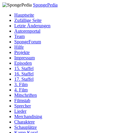
SpongePedia
Hauptseite
Zufällige Seite
Letzte Änderungen
Autorenportal
Team
SpongeForum
Hilfe
Projekte
Impressum
Episoden
15. Staffel
16. Staffel
17. Staffel
3. Film
4. Film
Mitschriften
Filmstab
Sprecher
Lieder
Merchandising
Charaktere
Schauplätze
Kamp Koral