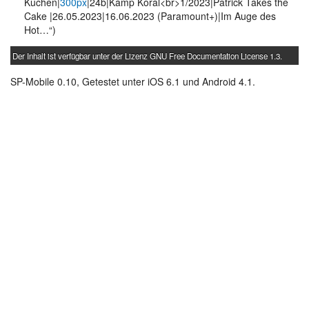
Kuchen|
300px
|24b|Kamp Koral<br>1/2023|Patrick Takes the
Cake |26.05.2023|16.06.2023 (Paramount+)|Im Auge des
Hot…“)
Der Inhalt ist verfügbar unter der Lizenz
GNU Free Documentation License 1.3
.
SP-Mobile 0.10, Getestet unter iOS 6.1 und Android 4.1.