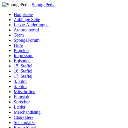
SpongePedia
Hauptseite
Zufällige Seite
Letzte Änderungen
Autorenportal
Team
SpongeForum
Hilfe
Projekte
Impressum
Episoden
15. Staffel
16. Staffel
17. Staffel
3. Film
4. Film
Mitschriften
Filmstab
Sprecher
Lieder
Merchandising
Charaktere
Schauplätze
Kamp Koral