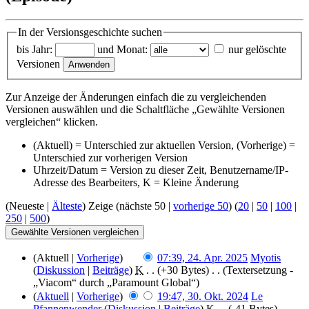
In der Versionsgeschichte suchen
bis Jahr:
und Monat:
nur gelöschte
Versionen
Zur Anzeige der Änderungen einfach die zu vergleichenden
Versionen auswählen und die Schaltfläche „Gewählte Versionen
vergleichen“ klicken.
(Aktuell) = Unterschied zur aktuellen Version, (Vorherige) =
Unterschied zur vorherigen Version
Uhrzeit/Datum = Version zu dieser Zeit, Benutzername/IP-
Adresse des Bearbeiters, K = Kleine Änderung
(Neueste |
Älteste
) Zeige (nächste 50 |
vorherige 50
) (
20
|
50
|
100
|
250
|
500
)
(Aktuell |
Vorherige
)
07:39, 24. Apr. 2025
‎
Myotis
(
Diskussion
|
Beiträge
)
‎
K
. .
(+30 Bytes)
‎ . .
(Textersetzung -
„Viacom“ durch „Paramount Global“)
(
Aktuell
|
Vorherige
)
19:47, 30. Okt. 2024
‎
Le
Pfannenwender
(
Diskussion
|
Beiträge
)
‎
K
. .
(-41 Bytes)
‎ . .