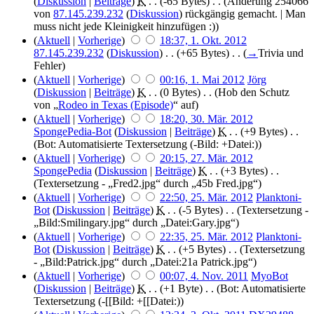
(
Diskussion
|
Beiträge
)
‎
K
. .
(-65 Bytes)
‎ . .
(Änderung 254066
von
87.145.239.232
(
Diskussion
) rückgängig gemacht. | Man
muss nicht jede Kleinigkeit hinzufügen :))
(
Aktuell
|
Vorherige
)
18:37, 1. Okt. 2012
87.145.239.232
(
Diskussion
)
‎ . .
(+65 Bytes)
‎ . .
(
→
Trivia und
Fehler
)
(
Aktuell
|
Vorherige
)
00:16, 1. Mai 2012
‎
Jörg
(
Diskussion
|
Beiträge
)
‎
K
. .
(0 Bytes)
‎ . .
(Hob den Schutz
von „
Rodeo in Texas (Episode)
“ auf)
(
Aktuell
|
Vorherige
)
18:20, 30. Mär. 2012
SpongePedia-Bot
(
Diskussion
|
Beiträge
)
‎
K
. .
(+9 Bytes)
‎ . .
(Bot: Automatisierte Textersetzung (-Bild: +Datei:))
(
Aktuell
|
Vorherige
)
20:15, 27. Mär. 2012
SpongePedia
(
Diskussion
|
Beiträge
)
‎
K
. .
(+3 Bytes)
‎ . .
(Textersetzung - „Fred2.jpg“ durch „45b Fred.jpg“)
(
Aktuell
|
Vorherige
)
22:50, 25. Mär. 2012
‎
Planktoni-
Bot
(
Diskussion
|
Beiträge
)
‎
K
. .
(-5 Bytes)
‎ . .
(Textersetzung -
„Bild:Smilingary.jpg“ durch „Datei:Gary.jpg“)
(
Aktuell
|
Vorherige
)
22:35, 25. Mär. 2012
‎
Planktoni-
Bot
(
Diskussion
|
Beiträge
)
‎
K
. .
(+5 Bytes)
‎ . .
(Textersetzung
- „Bild:Patrick.jpg“ durch „Datei:21a Patrick.jpg“)
(
Aktuell
|
Vorherige
)
00:07, 4. Nov. 2011
‎
MyoBot
(
Diskussion
|
Beiträge
)
‎
K
. .
(+1 Byte)
‎ . .
(Bot: Automatisierte
Textersetzung (-[[Bild: +[[Datei:))