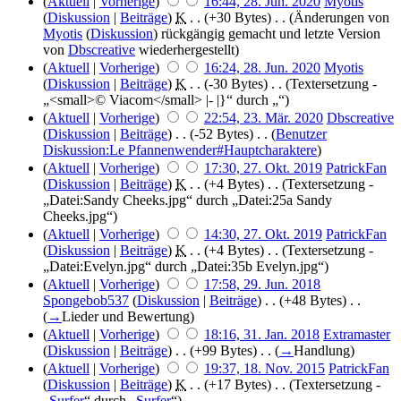
(
Aktuell
|
Vorherige
)
16:44, 28. Jun. 2020
‎
Myotis
(
Diskussion
|
Beiträge
)
‎
K
. .
(+30 Bytes)
‎ . .
(Änderungen von
Myotis
(
Diskussion
) rückgängig gemacht und letzte Version
von
Dbscreative
wiederhergestellt)
(
Aktuell
|
Vorherige
)
16:24, 28. Jun. 2020
‎
Myotis
(
Diskussion
|
Beiträge
)
‎
K
. .
(-30 Bytes)
‎ . .
(Textersetzung -
„<small>© Viacom</small> |- |}“ durch „“)
(
Aktuell
|
Vorherige
)
22:54, 23. Mär. 2020
‎
Dbscreative
(
Diskussion
|
Beiträge
)
‎ . .
(-52 Bytes)
‎ . .
(
Benutzer
Diskussion:Le Pfannenwender#Hauptcharaktere
)
(
Aktuell
|
Vorherige
)
17:30, 27. Okt. 2019
‎
PatrickFan
(
Diskussion
|
Beiträge
)
‎
K
. .
(+4 Bytes)
‎ . .
(Textersetzung -
„Datei:Sandy Cheeks.jpg“ durch „Datei:25a Sandy
Cheeks.jpg“)
(
Aktuell
|
Vorherige
)
14:30, 27. Okt. 2019
‎
PatrickFan
(
Diskussion
|
Beiträge
)
‎
K
. .
(+4 Bytes)
‎ . .
(Textersetzung -
„Datei:Evelyn.jpg“ durch „Datei:35b Evelyn.jpg“)
(
Aktuell
|
Vorherige
)
17:58, 29. Jun. 2018
Spongebob537
(
Diskussion
|
Beiträge
)
‎ . .
(+48 Bytes)
‎ . .
(
→
Lieder und Bewertung
)
(
Aktuell
|
Vorherige
)
18:16, 31. Jan. 2018
‎
Extramaster
(
Diskussion
|
Beiträge
)
‎ . .
(+99 Bytes)
‎ . .
(
→
Handlung
)
(
Aktuell
|
Vorherige
)
19:37, 18. Nov. 2015
‎
PatrickFan
(
Diskussion
|
Beiträge
)
‎
K
. .
(+17 Bytes)
‎ . .
(Textersetzung -
„
Surfer
“ durch „
Surfer
“)