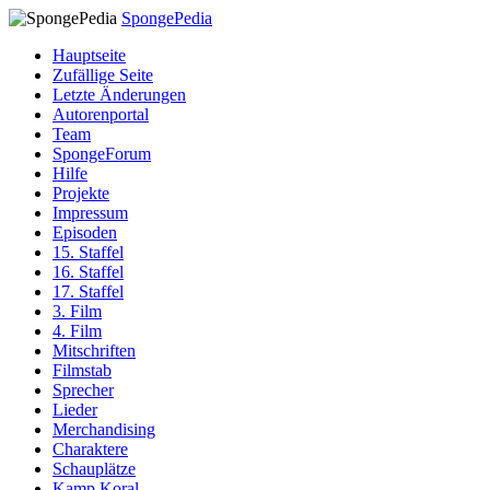
SpongePedia
Hauptseite
Zufällige Seite
Letzte Änderungen
Autorenportal
Team
SpongeForum
Hilfe
Projekte
Impressum
Episoden
15. Staffel
16. Staffel
17. Staffel
3. Film
4. Film
Mitschriften
Filmstab
Sprecher
Lieder
Merchandising
Charaktere
Schauplätze
Kamp Koral