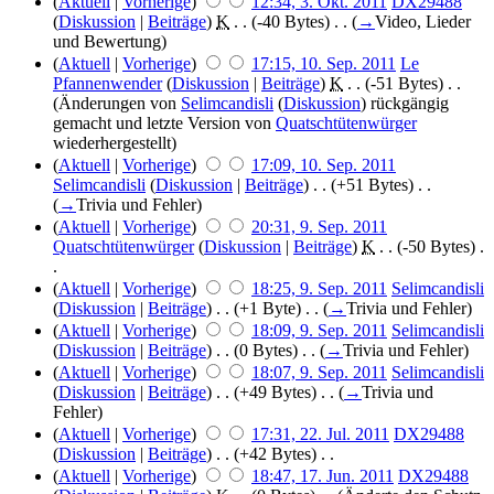
(
Aktuell
|
Vorherige
)
12:34, 3. Okt. 2011
‎
DX29488
(
Diskussion
|
Beiträge
)
‎
K
. .
(-40 Bytes)
‎ . .
(
→
Video, Lieder
und Bewertung
)
(
Aktuell
|
Vorherige
)
17:15, 10. Sep. 2011
‎
Le
Pfannenwender
(
Diskussion
|
Beiträge
)
‎
K
. .
(-51 Bytes)
‎ . .
(Änderungen von
Selimcandisli
(
Diskussion
) rückgängig
gemacht und letzte Version von
Quatschtütenwürger
wiederhergestellt)
(
Aktuell
|
Vorherige
)
17:09, 10. Sep. 2011
Selimcandisli
(
Diskussion
|
Beiträge
)
‎ . .
(+51 Bytes)
‎ . .
(
→
Trivia und Fehler
)
(
Aktuell
|
Vorherige
)
20:31, 9. Sep. 2011
Quatschtütenwürger
(
Diskussion
|
Beiträge
)
‎
K
. .
(-50 Bytes)
‎ .
.
(
Aktuell
|
Vorherige
)
18:25, 9. Sep. 2011
‎
Selimcandisli
(
Diskussion
|
Beiträge
)
‎ . .
(+1 Byte)
‎ . .
(
→
Trivia und Fehler
)
(
Aktuell
|
Vorherige
)
18:09, 9. Sep. 2011
‎
Selimcandisli
(
Diskussion
|
Beiträge
)
‎ . .
(0 Bytes)
‎ . .
(
→
Trivia und Fehler
)
(
Aktuell
|
Vorherige
)
18:07, 9. Sep. 2011
‎
Selimcandisli
(
Diskussion
|
Beiträge
)
‎ . .
(+49 Bytes)
‎ . .
(
→
Trivia und
Fehler
)
(
Aktuell
|
Vorherige
)
17:31, 22. Jul. 2011
‎
DX29488
(
Diskussion
|
Beiträge
)
‎ . .
(+42 Bytes)
‎ . .
(
Aktuell
|
Vorherige
)
18:47, 17. Jun. 2011
‎
DX29488