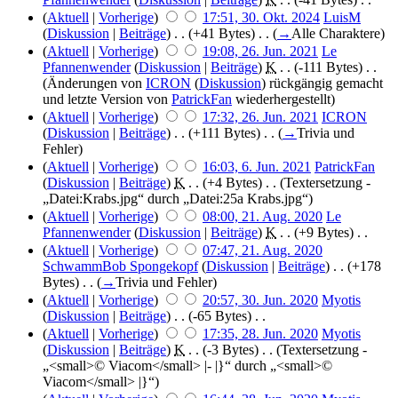
(
Aktuell
|
Vorherige
)
17:51, 30. Okt. 2024
‎
LuisM
(
Diskussion
|
Beiträge
)
‎ . .
(+41 Bytes)
‎ . .
(
→
Alle Charaktere
)
(
Aktuell
|
Vorherige
)
19:08, 26. Jun. 2021
‎
Le
Pfannenwender
(
Diskussion
|
Beiträge
)
‎
K
. .
(-111 Bytes)
‎ . .
(Änderungen von
ICRON
(
Diskussion
) rückgängig gemacht
und letzte Version von
PatrickFan
wiederhergestellt)
(
Aktuell
|
Vorherige
)
17:32, 26. Jun. 2021
‎
ICRON
(
Diskussion
|
Beiträge
)
‎ . .
(+111 Bytes)
‎ . .
(
→
Trivia und
Fehler
)
(
Aktuell
|
Vorherige
)
16:03, 6. Jun. 2021
‎
PatrickFan
(
Diskussion
|
Beiträge
)
‎
K
. .
(+4 Bytes)
‎ . .
(Textersetzung -
„Datei:Krabs.jpg“ durch „Datei:25a Krabs.jpg“)
(
Aktuell
|
Vorherige
)
08:00, 21. Aug. 2020
‎
Le
Pfannenwender
(
Diskussion
|
Beiträge
)
‎
K
. .
(+9 Bytes)
‎ . .
(
Aktuell
|
Vorherige
)
07:47, 21. Aug. 2020
SchwammBob Spongekopf
(
Diskussion
|
Beiträge
)
‎ . .
(+178
Bytes)
‎ . .
(
→
Trivia und Fehler
)
(
Aktuell
|
Vorherige
)
20:57, 30. Jun. 2020
‎
Myotis
(
Diskussion
|
Beiträge
)
‎ . .
(-65 Bytes)
‎ . .
(
Aktuell
|
Vorherige
)
17:35, 28. Jun. 2020
‎
Myotis
(
Diskussion
|
Beiträge
)
‎
K
. .
(-3 Bytes)
‎ . .
(Textersetzung -
„<small>© Viacom</small> |- |}“ durch „<small>©
Viacom</small> |}“)