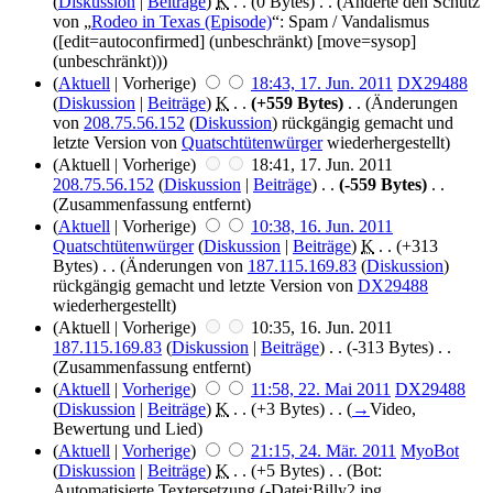
(
Diskussion
|
Beiträge
)
‎
K
. .
(0 Bytes)
‎ . .
(Änderte den Schutz
von „
Rodeo in Texas (Episode)
“: Spam / Vandalismus
([edit=autoconfirmed] (unbeschränkt) [move=sysop]
(unbeschränkt)))
(
Aktuell
| Vorherige)
18:43, 17. Jun. 2011
‎
DX29488
(
Diskussion
|
Beiträge
)
‎
K
. .
(+559 Bytes)
‎ . .
(Änderungen
von
208.75.56.152
(
Diskussion
) rückgängig gemacht und
letzte Version von
Quatschtütenwürger
wiederhergestellt)
(Aktuell | Vorherige)
18:41, 17. Jun. 2011
208.75.56.152
(
Diskussion
|
Beiträge
)
‎ . .
(-559 Bytes)
‎ . .
(Zusammenfassung entfernt)
(
Aktuell
| Vorherige)
10:38, 16. Jun. 2011
Quatschtütenwürger
(
Diskussion
|
Beiträge
)
‎
K
. .
(+313
Bytes)
‎ . .
(Änderungen von
187.115.169.83
(
Diskussion
)
rückgängig gemacht und letzte Version von
DX29488
wiederhergestellt)
(Aktuell | Vorherige)
10:35, 16. Jun. 2011
187.115.169.83
(
Diskussion
|
Beiträge
)
‎ . .
(-313 Bytes)
‎ . .
(Zusammenfassung entfernt)
(
Aktuell
|
Vorherige
)
11:58, 22. Mai 2011
‎
DX29488
(
Diskussion
|
Beiträge
)
‎
K
. .
(+3 Bytes)
‎ . .
(
→
Video,
Bewertung und Lied
)
(
Aktuell
|
Vorherige
)
21:15, 24. Mär. 2011
‎
MyoBot
(
Diskussion
|
Beiträge
)
‎
K
. .
(+5 Bytes)
‎ . .
(Bot:
Automatisierte Textersetzung (-Datei:Billy2.jpg