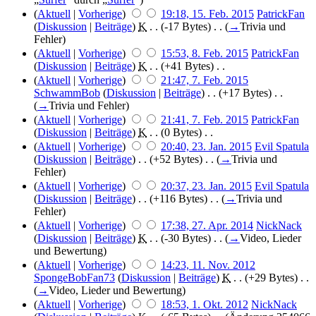
(
Aktuell
|
Vorherige
)
19:18, 15. Feb. 2015
‎
PatrickFan
(
Diskussion
|
Beiträge
)
‎
K
. .
(-17 Bytes)
‎ . .
(
→
Trivia und
Fehler
)
(
Aktuell
|
Vorherige
)
15:53, 8. Feb. 2015
‎
PatrickFan
(
Diskussion
|
Beiträge
)
‎
K
. .
(+41 Bytes)
‎ . .
(
Aktuell
|
Vorherige
)
21:47, 7. Feb. 2015
SchwammBob
(
Diskussion
|
Beiträge
)
‎ . .
(+17 Bytes)
‎ . .
(
→
Trivia und Fehler
)
(
Aktuell
|
Vorherige
)
21:41, 7. Feb. 2015
‎
PatrickFan
(
Diskussion
|
Beiträge
)
‎
K
. .
(0 Bytes)
‎ . .
(
Aktuell
|
Vorherige
)
20:40, 23. Jan. 2015
‎
Evil Spatula
(
Diskussion
|
Beiträge
)
‎ . .
(+52 Bytes)
‎ . .
(
→
Trivia und
Fehler
)
(
Aktuell
|
Vorherige
)
20:37, 23. Jan. 2015
‎
Evil Spatula
(
Diskussion
|
Beiträge
)
‎ . .
(+116 Bytes)
‎ . .
(
→
Trivia und
Fehler
)
(
Aktuell
|
Vorherige
)
17:38, 27. Apr. 2014
‎
NickNack
(
Diskussion
|
Beiträge
)
‎
K
. .
(-30 Bytes)
‎ . .
(
→
Video, Lieder
und Bewertung
)
(
Aktuell
|
Vorherige
)
14:23, 11. Nov. 2012
SpongeBobFan73
(
Diskussion
|
Beiträge
)
‎
K
. .
(+29 Bytes)
‎ . .
(
→
Video, Lieder und Bewertung
)
(
Aktuell
|
Vorherige
)
18:53, 1. Okt. 2012
‎
NickNack