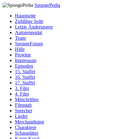
SpongePedia
Hauptseite
Zufällige Seite
Letzte Änderungen
Autorenportal
Team
SpongeForum
Hilfe
Projekte
Impressum
Episoden
15. Staffel
16. Staffel
17. Staffel
3. Film
4. Film
Mitschriften
Filmstab
Sprecher
Lieder
Merchandising
Charaktere
Schauplätze
Kamp Koral