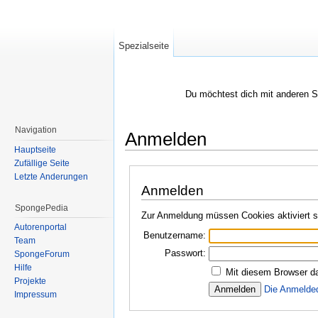
Spezialseite
Du möchtest dich mit anderen 
Navigation
Anmelden
Hauptseite
Wechseln zu:
Navigation
,
Suche
Zufällige Seite
Letzte Änderungen
Anmelden
SpongePedia
Zur Anmeldung müssen Cookies aktiviert s
Autorenportal
Benutzername:
Team
Passwort:
SpongeForum
Hilfe
Mit diesem Browser da
Projekte
Die Anmelde
Impressum