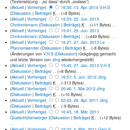
(Textersetzung - „so dass“ durch „sodass“)
(
Aktuell
|
Vorherige
)
16:30, 13. Apr. 2014
‎
V.H.S
(
Diskussion
|
Beiträge
)
‎
K
. .
(+8 Bytes)
‎ . .
(
Aktuell
|
Vorherige
)
15:03, 25. Jun. 2013
Chrdrenkmann
(
Diskussion
|
Beiträge
)
‎
K
. .
(+11 Bytes)
‎ . .
(
Aktuell
|
Vorherige
)
15:01, 25. Jun. 2013
Chrdrenkmann
(
Diskussion
|
Beiträge
)
‎ . .
(+449 Bytes)
‎ . .
(
Aktuell
|
Vorherige
)
16:27, 27. Jan. 2013
‎
Le
Pfannenwender
(
Diskussion
|
Beiträge
)
‎
K
. .
(-8 Bytes)
‎ . .
(Änderungen von
V.H.S
(
Diskussion
) rückgängig gemacht
und letzte Version von
Jörg
wiederhergestellt)
(
Aktuell
|
Vorherige
)
15:45, 27. Jan. 2013
‎
V.H.S
(
Diskussion
|
Beiträge
)
‎ . .
(+8 Bytes)
‎ . .
(
Aktuell
|
Vorherige
)
16:57, 5. Jun. 2012
‎
Jörg
(
Diskussion
|
Beiträge
)
‎
K
. .
(-313 Bytes)
‎ . .
(
Aktuell
|
Vorherige
)
00:46, 1. Mai 2012
‎
Jörg
(
Diskussion
|
Beiträge
)
‎
K
. .
(+10 Bytes)
‎ . .
(
Aktuell
|
Vorherige
)
02:43, 28. Apr. 2011
‎
Jörg
(
Diskussion
|
Beiträge
)
‎
K
. .
(-9 Bytes)
‎ . .
(
Aktuell
|
Vorherige
)
10:43, 18. Mär. 2011
Quatschtütenwürger
(
Diskussion
|
Beiträge
)
‎
K
. .
(+12 Bytes)
. .
(
Aktuell
|
Vorherige
)
15:22, 4. Mär. 2011
‎
Gary II