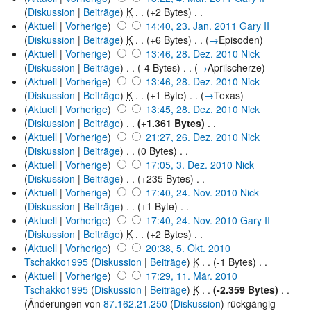
(
Diskussion
|
Beiträge
)
‎
K
. .
(+2 Bytes)
‎ . .
(
Aktuell
|
Vorherige
)
14:40, 23. Jan. 2011
‎
Gary II
(
Diskussion
|
Beiträge
)
‎
K
. .
(+6 Bytes)
‎ . .
(
→
Episoden
)
(
Aktuell
|
Vorherige
)
13:46, 28. Dez. 2010
‎
Nick
(
Diskussion
|
Beiträge
)
‎ . .
(-4 Bytes)
‎ . .
(
→
Aprilscherze
)
(
Aktuell
|
Vorherige
)
13:46, 28. Dez. 2010
‎
Nick
(
Diskussion
|
Beiträge
)
‎
K
. .
(+1 Byte)
‎ . .
(
→
Texas
)
(
Aktuell
|
Vorherige
)
13:45, 28. Dez. 2010
‎
Nick
(
Diskussion
|
Beiträge
)
‎ . .
(+1.361 Bytes)
‎ . .
(
Aktuell
|
Vorherige
)
21:27, 26. Dez. 2010
‎
Nick
(
Diskussion
|
Beiträge
)
‎ . .
(0 Bytes)
‎ . .
(
Aktuell
|
Vorherige
)
17:05, 3. Dez. 2010
‎
Nick
(
Diskussion
|
Beiträge
)
‎ . .
(+235 Bytes)
‎ . .
(
Aktuell
|
Vorherige
)
17:40, 24. Nov. 2010
‎
Nick
(
Diskussion
|
Beiträge
)
‎ . .
(+1 Byte)
‎ . .
(
Aktuell
|
Vorherige
)
17:40, 24. Nov. 2010
‎
Gary II
(
Diskussion
|
Beiträge
)
‎
K
. .
(+2 Bytes)
‎ . .
(
Aktuell
|
Vorherige
)
20:38, 5. Okt. 2010
Tschakko1995
(
Diskussion
|
Beiträge
)
‎
K
. .
(-1 Bytes)
‎ . .
(
Aktuell
|
Vorherige
)
17:29, 11. Mär. 2010
Tschakko1995
(
Diskussion
|
Beiträge
)
‎
K
. .
(-2.359 Bytes)
‎ . .
(Änderungen von
87.162.21.250
(
Diskussion
) rückgängig