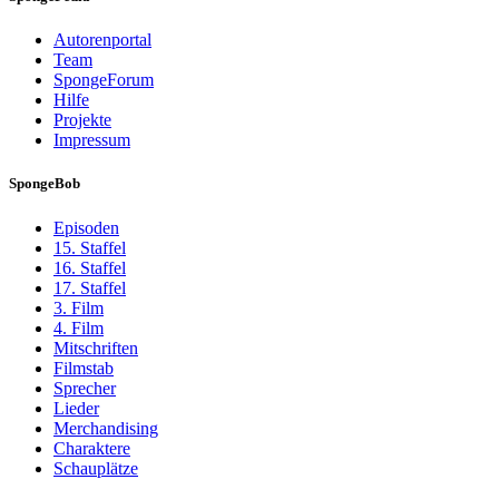
Autorenportal
Team
SpongeForum
Hilfe
Projekte
Impressum
SpongeBob
Episoden
15. Staffel
16. Staffel
17. Staffel
3. Film
4. Film
Mitschriften
Filmstab
Sprecher
Lieder
Merchandising
Charaktere
Schauplätze