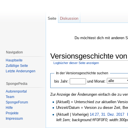
Seite
Diskussion
Du möchtest dich mit anderen 
Navigation
Versionsgeschichte vo
Hauptseite
Logbücher dieser Seite anzeigen
Zufällige Seite
Wechseln zu:
Navigation
,
Suche
Letzte Änderungen
In der Versionsgeschichte suchen
bis Jahr:
und Monat:
SpongePedia
Autorenportal
Zur Anzeige der Änderungen einfach die zu ver
Team
(Aktuell) = Unterschied zur aktuellen Versi
SpongeForum
Uhrzeit/Datum = Version zu dieser Zeit, B
Hilfe
Projekte
(Aktuell | Vorherige)
14:27, 31. Dez. 2017
‎
Impressum
left:1em; background:#F0F0F0; width:300px; f