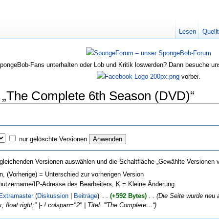
Lesen
Quell
SpongeBob-Fans unterhalten oder Lob und Kritik loswerden? Dann besuche u
vorbei.
n „The Complete 6th Season (DVD)“
nur gelöschte Versionen
gleichenden Versionen auswählen und die Schaltfläche „Gewählte Versionen ve
on, (Vorherige) = Unterschied zur vorherigen Version
enutzername/IP-Adresse des Bearbeiters, K = Kleine Änderung
Extramaster
(
Diskussion
|
Beiträge
)
‎ . .
(+592 Bytes)
‎ . .
(Die Seite wurde neu a
loat:right;" |- ! colspan="2" | Titel: '''The Complete…“)