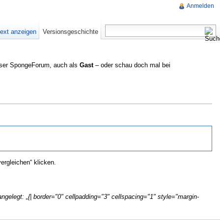
Anmelden
text anzeigen
Versionsgeschichte
nser SpongeForum, auch als
Gast
– oder schau doch mal bei
rgleichen“ klicken.
ngelegt: „{| border="0" cellpadding="3" cellspacing="1" style="margin-