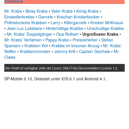
Krebstiere
Mr. Krabs
•
Betsy Krabs
•
Vater Krabs
•
König Krabs
•
Einsiedlerkrebse
•
Garnele
•
Krischan Knickerbocker
•
Prähistorische Krabben
•
Larry
•
Killergarnele
•
Knicker McKnausi
•
Jean-Luc Lobstaire
•
Hinterhältige Krabbe
•
Unschuldige Krabbe
•
Mr. Krabs’ Doppelgänger
•
Opa Rotbart
•
Urgroßvater Krabs
•
Mr. Krabs’ Vorfahren
•
Pappy Krabs
•
Preisverleiher
•
Stefan
Sparsam
•
Krabben-Yeti
•
Krabbe im braunen Anzug
•
Mr. Krabs’
Neffen
•
Krabbenmonster
•
Johnny Krill
•
Captain Geizhals
•
Mr.
Claws
Der Inhalt ist verfügbar unter der Lizenz
GNU Free Documentation License 1.3
.
SP-Mobile 0.10, Getestet unter iOS 6.1 und Android 4.1.