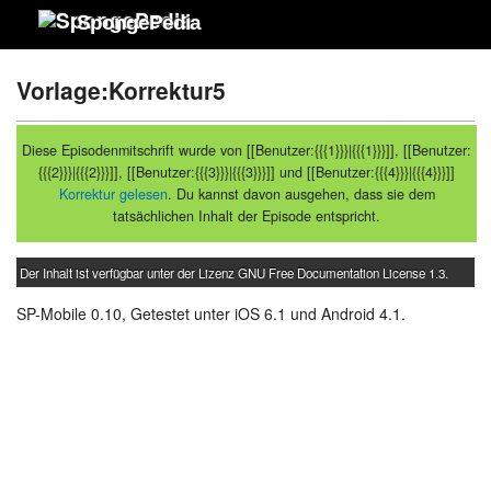
SpongePedia
Vorlage:Korrektur5
Diese Episodenmitschrift wurde von [[Benutzer:{{{1}}}|{{{1}}}]], [[Benutzer:
{{{2}}}|{{{2}}}]], [[Benutzer:{{{3}}}|{{{3}}}]] und [[Benutzer:{{{4}}}|{{{4}}}]]
Korrektur gelesen
. Du kannst davon ausgehen, dass sie dem
tatsächlichen Inhalt der Episode entspricht.
Der Inhalt ist verfügbar unter der Lizenz
GNU Free Documentation License 1.3
.
SP-Mobile 0.10, Getestet unter iOS 6.1 und Android 4.1.