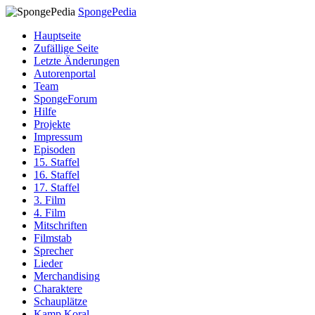
SpongePedia
Hauptseite
Zufällige Seite
Letzte Änderungen
Autorenportal
Team
SpongeForum
Hilfe
Projekte
Impressum
Episoden
15. Staffel
16. Staffel
17. Staffel
3. Film
4. Film
Mitschriften
Filmstab
Sprecher
Lieder
Merchandising
Charaktere
Schauplätze
Kamp Koral