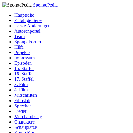
SpongePedia
Hauptseite
Zufällige Seite
Letzte Änderungen
Autorenportal
Team
SpongeForum
Hilfe
Projekte
Impressum
Episoden
15. Staffel
16. Staffel
17. Staffel
3. Film
4. Film
Mitschriften
Filmstab
Sprecher
Lieder
Merchandising
Charaktere
Schauplätze
Kamp Koral