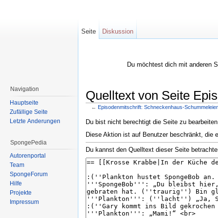
Seite
Diskussion
Du möchtest dich mit anderen 
Navigation
Quelltext von Seite Ep
Hauptseite
←
Episodenmitschrift: Schneckenhaus-Schummeleie
Zufällige Seite
Wechseln zu:
Navigation
,
Suche
Letzte Änderungen
Du bist nicht berechtigt die Seite zu bearbeite
Diese Aktion ist auf Benutzer beschränkt, die 
SpongePedia
Du kannst den Quelltext dieser Seite betrachte
Autorenportal
Team
SpongeForum
Hilfe
Projekte
Impressum