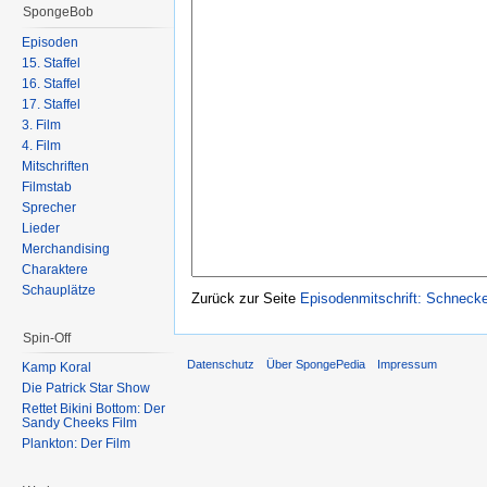
SpongeBob
Episoden
15. Staffel
16. Staffel
17. Staffel
3. Film
4. Film
Mitschriften
Filmstab
Sprecher
Lieder
Merchandising
Charaktere
Schauplätze
Zurück zur Seite
Episodenmitschrift: Schnec
Spin-Off
Datenschutz
Über SpongePedia
Impressum
Kamp Koral
Die Patrick Star Show
Rettet Bikini Bottom: Der
Sandy Cheeks Film
Plankton: Der Film