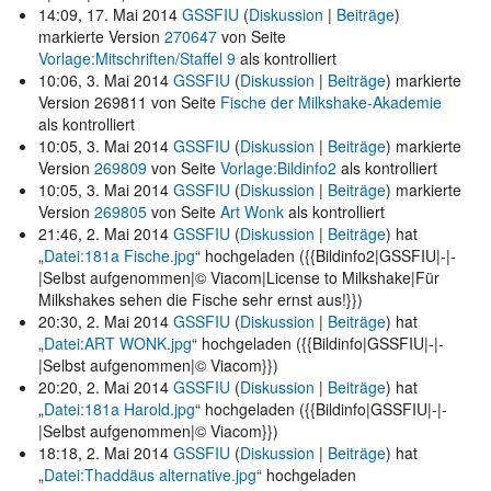
14:09, 17. Mai 2014
GSSFIU
(
Diskussion
|
Beiträge
)
markierte Version
270647
von Seite
Vorlage:Mitschriften/Staffel 9
als kontrolliert
10:06, 3. Mai 2014
GSSFIU
(
Diskussion
|
Beiträge
)
markierte
Version 269811 von Seite
Fische der Milkshake-Akademie
als kontrolliert
10:05, 3. Mai 2014
GSSFIU
(
Diskussion
|
Beiträge
)
markierte
Version
269809
von Seite
Vorlage:Bildinfo2
als kontrolliert
10:05, 3. Mai 2014
GSSFIU
(
Diskussion
|
Beiträge
)
markierte
Version
269805
von Seite
Art Wonk
als kontrolliert
21:46, 2. Mai 2014
GSSFIU
(
Diskussion
|
Beiträge
)
hat
„
Datei:181a Fische.jpg
“ hochgeladen
({{Bildinfo2|GSSFIU|-|-
|Selbst aufgenommen|© Viacom|License to Milkshake|Für
Milkshakes sehen die Fische sehr ernst aus!}})
20:30, 2. Mai 2014
GSSFIU
(
Diskussion
|
Beiträge
)
hat
„
Datei:ART WONK.jpg
“ hochgeladen
({{Bildinfo|GSSFIU|-|-
|Selbst aufgenommen|© Viacom}})
20:20, 2. Mai 2014
GSSFIU
(
Diskussion
|
Beiträge
)
hat
„
Datei:181a Harold.jpg
“ hochgeladen
({{Bildinfo|GSSFIU|-|-
|Selbst aufgenommen|© Viacom}})
18:18, 2. Mai 2014
GSSFIU
(
Diskussion
|
Beiträge
)
hat
„
Datei:Thaddäus alternative.jpg
“ hochgeladen