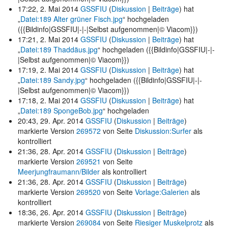
17:22, 2. Mai 2014
GSSFIU
(
Diskussion
|
Beiträge
)
hat
„
Datei:189 Alter grüner Fisch.jpg
“ hochgeladen
({{Bildinfo|GSSFIU|-|-|Selbst aufgenommen|© Viacom}})
17:21, 2. Mai 2014
GSSFIU
(
Diskussion
|
Beiträge
)
hat
„
Datei:189 Thaddäus.jpg
“ hochgeladen
({{Bildinfo|GSSFIU|-|-
|Selbst aufgenommen|© Viacom}})
17:19, 2. Mai 2014
GSSFIU
(
Diskussion
|
Beiträge
)
hat
„
Datei:189 Sandy.jpg
“ hochgeladen
({{Bildinfo|GSSFIU|-|-
|Selbst aufgenommen|© Viacom}})
17:18, 2. Mai 2014
GSSFIU
(
Diskussion
|
Beiträge
)
hat
„
Datei:189 SpongeBob.jpg
“ hochgeladen
20:43, 29. Apr. 2014
GSSFIU
(
Diskussion
|
Beiträge
)
markierte Version
269572
von Seite
Diskussion:Surfer
als
kontrolliert
21:36, 28. Apr. 2014
GSSFIU
(
Diskussion
|
Beiträge
)
markierte Version
269521
von Seite
Meerjungfraumann/Bilder
als kontrolliert
21:36, 28. Apr. 2014
GSSFIU
(
Diskussion
|
Beiträge
)
markierte Version
269520
von Seite
Vorlage:Galerien
als
kontrolliert
18:36, 26. Apr. 2014
GSSFIU
(
Diskussion
|
Beiträge
)
markierte Version
269084
von Seite
Riesiger Muskelprotz
als