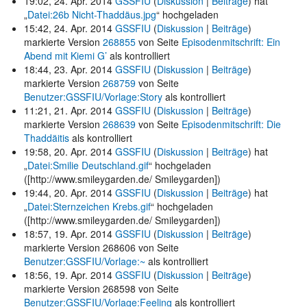
19:02, 24. Apr. 2014
GSSFIU
(
Diskussion
|
Beiträge
)
hat
„
Datei:26b Nicht-Thaddäus.jpg
“ hochgeladen
15:42, 24. Apr. 2014
GSSFIU
(
Diskussion
|
Beiträge
)
markierte Version
268855
von Seite
Episodenmitschrift: Ein
Abend mit Kiemi G’
als kontrolliert
18:44, 23. Apr. 2014
GSSFIU
(
Diskussion
|
Beiträge
)
markierte Version
268759
von Seite
Benutzer:GSSFIU/Vorlage:Story
als kontrolliert
11:21, 21. Apr. 2014
GSSFIU
(
Diskussion
|
Beiträge
)
markierte Version
268639
von Seite
Episodenmitschrift: Die
Thaddäitis
als kontrolliert
19:58, 20. Apr. 2014
GSSFIU
(
Diskussion
|
Beiträge
)
hat
„
Datei:Smilie Deutschland.gif
“ hochgeladen
([http://www.smileygarden.de/ Smileygarden])
19:44, 20. Apr. 2014
GSSFIU
(
Diskussion
|
Beiträge
)
hat
„
Datei:Sternzeichen Krebs.gif
“ hochgeladen
([http://www.smileygarden.de/ Smileygarden])
18:57, 19. Apr. 2014
GSSFIU
(
Diskussion
|
Beiträge
)
markierte Version 268606 von Seite
Benutzer:GSSFIU/Vorlage:~
als kontrolliert
18:56, 19. Apr. 2014
GSSFIU
(
Diskussion
|
Beiträge
)
markierte Version 268598 von Seite
Benutzer:GSSFIU/Vorlage:Feeling
als kontrolliert