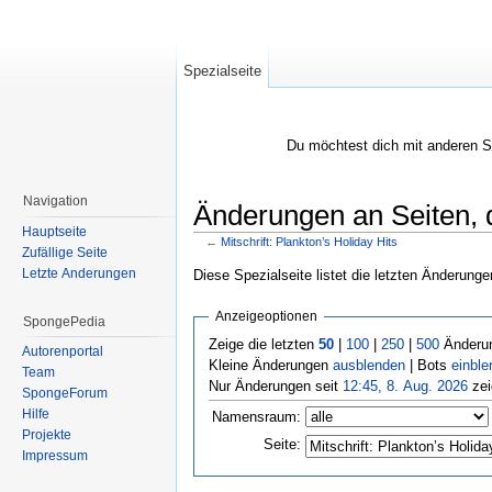
Spezialseite
Du möchtest dich mit anderen 
Navigation
Änderungen an Seiten, di
Hauptseite
←
Mitschrift: Plankton’s Holiday Hits
Zufällige Seite
Wechseln zu:
Navigation
,
Suche
Letzte Änderungen
Diese Spezialseite listet die letzten Änderunge
Anzeigeoptionen
SpongePedia
Zeige die letzten
50
|
100
|
250
|
500
Änderun
Autorenportal
Kleine Änderungen
ausblenden
| Bots
einble
Team
Nur Änderungen seit
12:45, 8. Aug. 2026
zei
SpongeForum
Hilfe
Namensraum:
Projekte
Seite:
Impressum