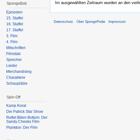
Im ausgewählten Zeitraum wurden an den verl
SpongeBob
Episoden
15. Staffel
Datenschutz
Über SpongePedia
Impressum
16. Staffel
17. Staffel
3. Film
4. Film
Mitschriften
Filmstab
Sprecher
Lieder
Merchandising
Charaktere
Schauplätze
Spin-Off
Kamp Koral
Die Patrick Star Show
Rettet Bikini Bottom: Der
Sandy Cheeks Film
Plankton: Der Film