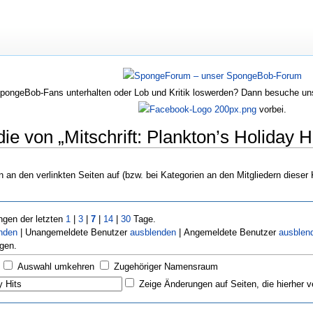
SpongeBob-Fans unterhalten oder Lob und Kritik loswerden? Dann besuche u
vorbei.
e von „Mitschrift: Plankton’s Holiday Hit
n an den verlinkten Seiten auf (bzw. bei Kategorien an den Mitgliedern dieser 
gen der letzten
1
|
3
|
7
|
14
|
30
Tage.
nden
| Unangemeldete Benutzer
ausblenden
| Angemeldete Benutzer
ausblen
gen.
Auswahl umkehren
Zugehöriger Namensraum
Zeige Änderungen auf Seiten, die hierher v