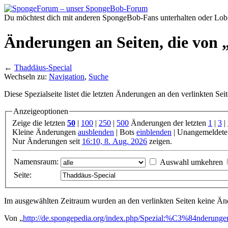
Du möchtest dich mit anderen SpongeBob-Fans unterhalten oder Lob
Änderungen an Seiten, die von 
←
Thaddäus-Special
Wechseln zu:
Navigation
,
Suche
Diese Spezialseite listet die letzten Änderungen an den verlinkten Sei
Anzeigeoptionen
Zeige die letzten
50
|
100
|
250
|
500
Änderungen der letzten
1
|
3
|
Kleine Änderungen
ausblenden
| Bots
einblenden
| Unangemeldete
Nur Änderungen seit
16:10, 8. Aug. 2026
zeigen.
Namensraum:
Auswahl umkehren
Seite:
Im ausgewählten Zeitraum wurden an den verlinkten Seiten keine 
Von „
http://de.spongepedia.org/index.php/Spezial:%C3%84nderun