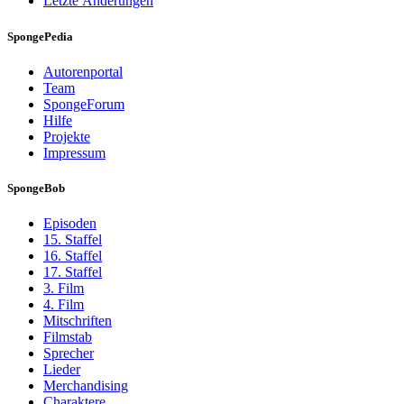
Letzte Änderungen
SpongePedia
Autorenportal
Team
SpongeForum
Hilfe
Projekte
Impressum
SpongeBob
Episoden
15. Staffel
16. Staffel
17. Staffel
3. Film
4. Film
Mitschriften
Filmstab
Sprecher
Lieder
Merchandising
Charaktere