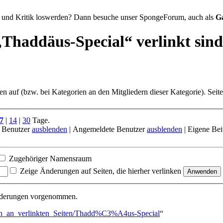
 und Kritik loswerden? Dann besuche unser SpongeForum, auch als
G
„Thaddäus-Special“ verlinkt sind
ten auf (bzw. bei Kategorien an den Mitgliedern dieser Kategorie). Seit
7
|
14
|
30
Tage.
 Benutzer
ausblenden
| Angemeldete Benutzer
ausblenden
| Eigene Bei
Zugehöriger Namensraum
Zeige Änderungen auf Seiten, die hierher verlinken
Änderungen vorgenommen.
gen_an_verlinkten_Seiten/Thadd%C3%A4us-Special
“