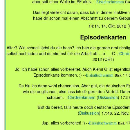
aber seit einer Weile im SF aktiv. --
Eiskaltschwamm
Di
Das liegt vielleicht daran, dass ich in deiner inaktive
habe dir schon mal einen Abschnitt zu deinem Geburt
14:14, 14. Okt. 2012 
Episodenkarten
Alter? Wie schnell lädst du die hoch? Ich hab die gerade erst richt
selbst hochladen und du nimmst mir die Arbeit ab… o___O --
Chrd
2012 (CET)
Jo, ich habe schon alles vorbereitet. Auch Kiemi G ist eigentli
Episodenkarte kommen. ;) --
17:5
Eiskaltschwamm
Disk
Da bin ich dann wohl chancenlos. Aber gut, die deutschen Ep
wie die englischen, also lass ich dir gern den Vortritt. Dan
schauen. --
Chrdrenkmann
(
Diskussion
) 17:5
Bist du bereit, falls heute doch deutsche Episod
(
Diskussion
) 17:46, 22. Nov
Jup, alles vorbereitet! ;) --
17
Eiskaltschwamm
Disk