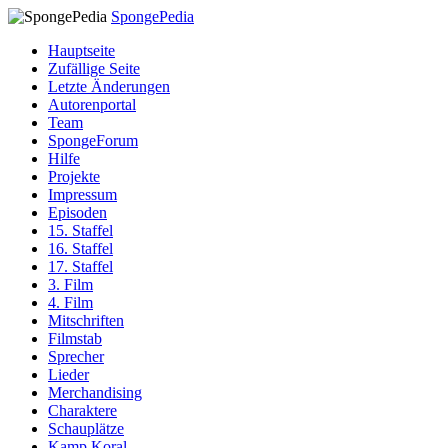
SpongePedia
Hauptseite
Zufällige Seite
Letzte Änderungen
Autorenportal
Team
SpongeForum
Hilfe
Projekte
Impressum
Episoden
15. Staffel
16. Staffel
17. Staffel
3. Film
4. Film
Mitschriften
Filmstab
Sprecher
Lieder
Merchandising
Charaktere
Schauplätze
Kamp Koral