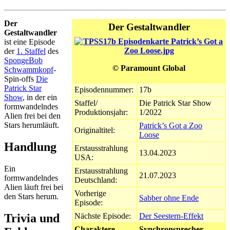
Der
Der Gestaltwandler
Gestaltwandler
ist eine Episode
der
1. Staffel
des
SpongeBob
© Paramount Global
Schwammkopf
-
Spin-offs
Die
Patrick Star
Episodennummer:
17b
Show
, in der ein
Staffel/
Die Patrick Star Show
formwandelndes
Produktionsjahr:
1/2022
Alien frei bei den
Stars herumläuft.
Patrick’s Got a Zoo
Originaltitel:
Loose
Handlung
Erstausstrahlung
13.04.2023
USA:
Ein
Erstausstrahlung
21.07.2023
formwandelndes
Deutschland:
Alien läuft frei bei
Vorherige
den Stars herum.
Sabber ohne Ende
Episode:
Trivia und
Nächste Episode:
Der Seestern-Effekt
Charaktere
Synchronsprecher