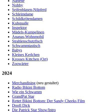
Narlene
Nobby
Seifenblasen-Nilpferd
Schleimdame
Schildkrötendamen
Kuhqualle
Inspektor
Mädels-Kumpelinen
Ananas-Wohnmobil
Strahlenschutzfisch
Schwammtastisch
Babys
Kleines Kerlchen
Krosses Kittchen (Ort)
Zoowärter
2024
Merchandising
(neu gestaltet)
Radio Bikini Bottom‎
Wie ein Schwamm‎
GrandPat Star
Rettet Bikini Bottom: Der Sandy Cheeks Film
Doofi Dick
Die Patrick Star Show/Intro