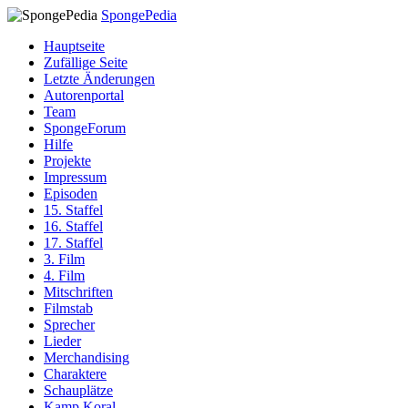
SpongePedia
Hauptseite
Zufällige Seite
Letzte Änderungen
Autorenportal
Team
SpongeForum
Hilfe
Projekte
Impressum
Episoden
15. Staffel
16. Staffel
17. Staffel
3. Film
4. Film
Mitschriften
Filmstab
Sprecher
Lieder
Merchandising
Charaktere
Schauplätze
Kamp Koral