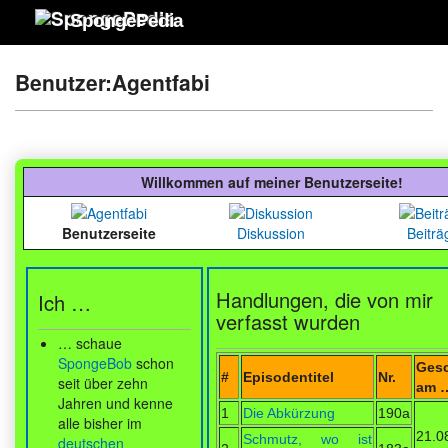
SpongePedia
Benutzer:Agentfabi
Willkommen auf meiner Benutzerseite!
Benutzerseite
Diskussion
Beiträ
Handlungen, die von mir
Ich …
verfasst wurden
… schaue
SpongeBob
schon
Gesc
#
Episodentitel
Nr.
seit über zehn
am 
Jahren und kenne
1
Die Abkürzung
190a
alle bisher im
21.0
Schmutz, wo ist
deutschen