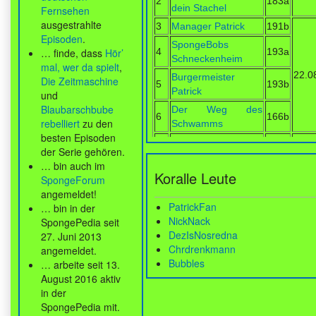
2
183a
dein Stachel
Fernsehen
ausgestrahlte
3
Manager Patrick
191b
Episoden
.
SpongeBobs
… finde, dass
Hör’
4
193a
Schneckenheim
mal, wer da spielt
,
22.0
Burgermeister
Die Zeitmaschine
5
193b
Patrick
und
Blaubarschbube
Der Weg des
6
166b
rebelliert
zu den
Schwamms
besten Episoden
Die Kraboulette, die
7
167a
der Serie gehören.
Bikini Bottom fraß
… bin auch im
23.0
Koralle Leute
8
Thaddäus plus eins
191a
SpongeForum
angemeldet!
9
Fahrschule Krabs
190b
PatrickFan
… bin in der
10
Seance mit Soße
187b
24.0
NickNack
SpongePedia seit
11
Knastbrüder
184a
26.0
DezIsNosredna
27. Juni 2013
12
Chrdrenkmann
Der Grillgutflüsterer
184b
12.0
angemeldet.
Bubbles
… arbeite seit 13.
13
Eine Nacht im Safe
186a
13.0
August 2016 aktiv
14
Das Firmenpicknick
192a
in der
17.0
15
Seemannsgarn
192b
SpongePedia mit.