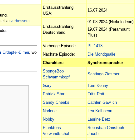
Erstausstrahlung
16.07.2024
USA:
tung
.
ikel zu
verbessern
.
01.08.2024 (Nickelodeon)
Erstausstrahlung
19.07.2024 (Paramount
der.
Deutschland:
Plus)
Vorherige Episode:
PL-1413
r Erdapfel-Eimer
, wo
Nächste Episode:
Die Mondqualle
Charaktere
Synchronsprecher
SpongeBob
Santiago Ziesmer
Schwammkopf
Gary
Tom Kenny
Patrick Star
Fritz Rott
Sandy Cheeks
Cathlen Gawlich
Narlene
Lea Kalbhenn
Nobby
Laurine Betz
Planktons
Sebastian Christoph
Verwandtschaft
Jacob