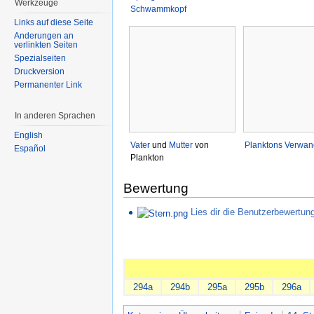
Werkzeuge
Schwammkopf
Links auf diese Seite
Änderungen an
verlinkten Seiten
Spezialseiten
Druckversion
Permanenter Link
In anderen Sprachen
English
Vater
und
Mutter
von
Planktons Verwan
Español
Plankton
Bewertung
Lies dir die Benutzerbewertu
294a
294b
295a
295b
296a