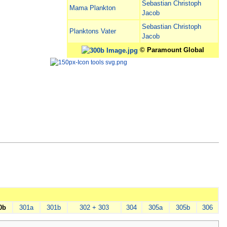
Sebastian Christoph
Mama Plankton
Jacob
Sebastian Christoph
Planktons Vater
Jacob
© Paramount Global
0b
301a
301b
302 + 303
304
305a
305b
306