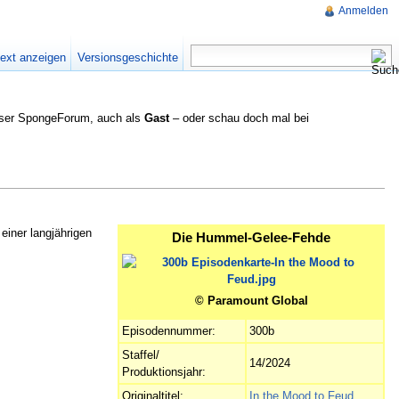
Anmelden
text anzeigen
Versionsgeschichte
nser SpongeForum, auch als
Gast
– oder schau doch mal bei
einer langjährigen
Die Hummel-Gelee-Fehde
© Paramount Global
Episodennummer:
300b
Staffel/
14/2024
Produktionsjahr:
Originaltitel:
In the Mood to Feud