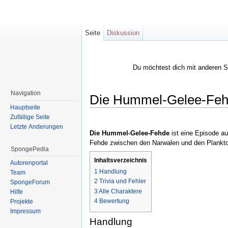
Seite
Diskussion
Du möchtest dich mit anderen 
Navigation
Die Hummel-Gelee-Feh
Hauptseite
Wechseln zu:
Navigation
,
Suche
Zufällige Seite
Letzte Änderungen
Die Hummel-Gelee-Fehde
ist eine Episode a
Fehde zwischen den Narwalen und den Plankto
SpongePedia
Inhaltsverzeichnis
Autorenportal
1
Handlung
Team
2
Trivia und Fehler
SpongeForum
3
Alle Charaktere
Hilfe
4
Bewertung
Projekte
Impressum
Handlung