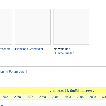
dtschaft
Planktons Großmutter
Narwale und
Hummelquallen
ngen im Forum durch!
14. Staffel
← 13. Staffel
15. Staffel →
296b
297a
297b
298a
298b
299a
299b
300a
30