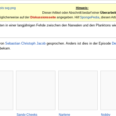
Hinweis:
Dieser Artikel oder Abschnitt bedarf einer
Überarbei
öglicherweise auf der
Diskussionsseite
angegeben. Hilf
SpongePedia
, diesen Art
ten in einer langjährigen Fehde zwischen den Narwalen und den Planktons wie
 von
Sebastian Christoph Jacob
gesprochen. Anders ist dies in der Episode
De
 bekam.
Sandy Cheeks
Narlene
Nobby