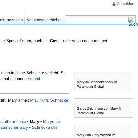
Anmelden
text anzeigen
Versionsgeschichte
nser SpongeForum, auch als
Gast
– oder schau doch mal bei
h auch in diese Schnecke verliebt. Sie
e hat sie einen
Freund
.
Mary im Schneckenpark ©
Paramount Global
tift. Mary ähnelt
Mrs. Puffs Schnecke
Garys Zeichnung von Mary ©
Paramount Global
uchtturm-Louie
•
Mary
•
Marys Ex-
istorischer Gary
•
Schnecke des
Mary und Gary wippen im