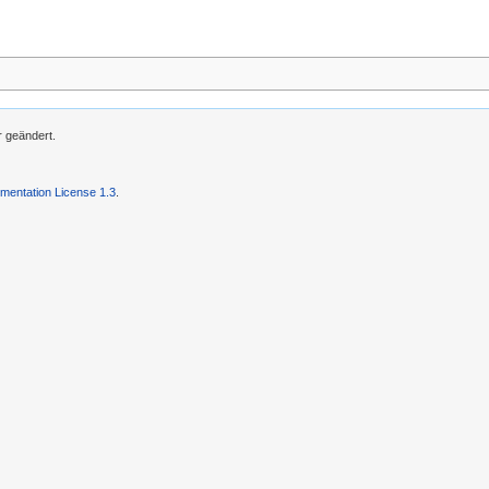
r geändert.
entation License 1.3
.