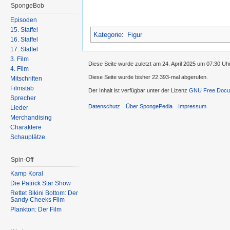
SpongeBob
Episoden
15. Staffel
Kategorie
:
Figur
16. Staffel
17. Staffel
3. Film
Diese Seite wurde zuletzt am 24. April 2025 um 07:30 Uh
4. Film
Diese Seite wurde bisher 22.393-mal abgerufen.
Mitschriften
Filmstab
Der Inhalt ist verfügbar unter der Lizenz
GNU Free Docum
Sprecher
Datenschutz
Über SpongePedia
Impressum
Lieder
Merchandising
Charaktere
Schauplätze
Spin-Off
Kamp Koral
Die Patrick Star Show
Rettet Bikini Bottom: Der
Sandy Cheeks Film
Plankton: Der Film