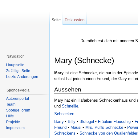
Seite
Diskussion
Du möchtest dich mit anderen 
Navigation
Mary (Schnecke)
Hauptseite
Wechseln zu:
Navigation
,
Suche
Zufällige Seite
Mary
ist eine Schnecke, die nur in der Episod
Letzte Änderungen
selbst hat jedoch einen Freund, der Gary mit e
Aussehen
SpongePedia
Autorenportal
Mary hat ein lilafarbenes Schneckenhaus und e
Team
und
Schnellie
.
SpongeForum
Schnecken
Hilfe
Barry
•
Billy
•
Blutegel
•
Fräulein Flauschig
•
F
Projekte
Freund
•
Mausi
•
Mrs. Puffs Schnecke
•
Power
Impressum
Schreckens
•
Schnecke von den Quallenfelder