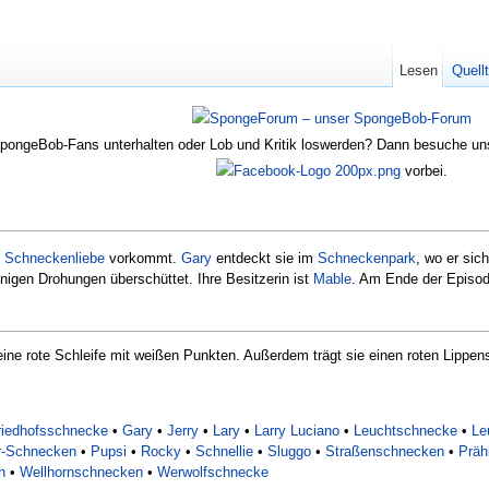
Lesen
Quell
SpongeBob-Fans unterhalten oder Lob und Kritik loswerden? Dann besuche u
vorbei.
e
Schneckenliebe
vorkommt.
Gary
entdeckt sie im
Schneckenpark
, wo er sic
inigen Drohungen überschüttet. Ihre Besitzerin ist
Mable
. Am Ende der Episod
ine rote Schleife mit weißen Punkten. Außerdem trägt sie einen roten Lippens
riedhofsschnecke
•
Gary
•
Jerry
•
Lary
•
Larry Luciano
•
Leuchtschnecke
•
Le
-Schnecken
•
Pupsi
•
Rocky
•
Schnellie
•
Sluggo
•
Straßenschnecken
•
Präh
n
•
Wellhornschnecken
•
Werwolfschnecke