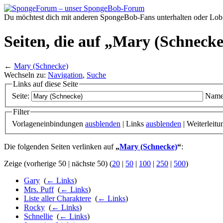
Du möchtest dich mit anderen SpongeBob-Fans unterhalten oder Lob
Seiten, die auf „Mary (Schnecke
←
Mary (Schnecke)
Wechseln zu:
Navigation
,
Suche
Links auf diese Seite
Seite:
Name
Filter
Vorlageneinbindungen
ausblenden
| Links
ausblenden
| Weiterleit
Die folgenden Seiten verlinken auf
„
Mary (Schnecke)
“
:
Zeige (vorherige 50 | nächste 50) (
20
|
50
|
100
|
250
|
500
)
Gary
‎
(
← Links
)
Mrs. Puff
‎
(
← Links
)
Liste aller Charaktere
‎
(
← Links
)
Rocky
‎
(
← Links
)
Schnellie
‎
(
← Links
)