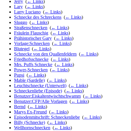
Jerry
‎
(
← Links
)
Lary
‎
(
← Links
)
Larry Luciano
‎
(
← Links
)
Schnecke des Schreckens
‎
(
← Links
)
Sluggo
‎
(
← Links
)
Straßenschnecken
‎
(
← Links
)
Fräulein Flauschig
‎
(
← Links
)
Prähistorischer Gary
‎
(
← Links
)
Vorlage:Schnecken
‎
(
← Links
)
Blutegel
‎
(
← Links
)
Schnecke von den Quallenfeldern
‎
(
← Links
)
Friedhofsschnecke
‎
(
← Links
)
Mrs. Puffs Schnecke
‎
(
← Links
)
Power-Schnecken
‎
(
← Links
)
Pupsi
‎
(
← Links
)
Mable (Sardelle)
‎
(
← Links
)
Leuchtschnecke (Unterwelt)
‎
(
← Links
)
Schneckenliebe (Episode)
‎
(
← Links
)
Benutzer:Eiskaltentwischtschwamm
‎
(
← Links
)
Benutzer:CFP/Alle Vorlagen
‎
(
← Links
)
Bernd
‎
(
← Links
)
Marys Ex-Freund
‎
(
← Links
)
Episodenmitschrift: Schneckenliebe
‎
(
← Links
)
Billy (Schnecke)
‎
(
← Links
)
Wellhornschnecken
‎
(
← Links
)