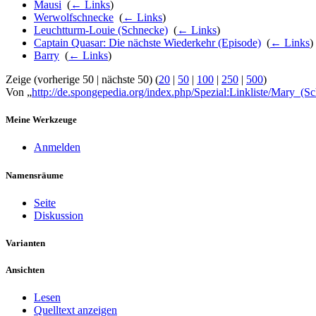
Mausi
‎
(
← Links
)
Werwolfschnecke
‎
(
← Links
)
Leuchtturm-Louie (Schnecke)
‎
(
← Links
)
Captain Quasar: Die nächste Wiederkehr (Episode)
‎
(
← Links
)
Barry
‎
(
← Links
)
Zeige (vorherige 50 | nächste 50) (
20
|
50
|
100
|
250
|
500
)
Von „
http://de.spongepedia.org/index.php/Spezial:Linkliste/Mary_(S
Meine Werkzeuge
Anmelden
Namensräume
Seite
Diskussion
Varianten
Ansichten
Lesen
Quelltext anzeigen