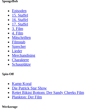
SpongeBob
Episoden
15. Staffel
16. Staffel
17. Staffel
3. Film
4. Film
Mitschriften
Filmstab
Sprecher
Lieder
Merchandising
Charaktere
Schauplätze
Spin-Off
Kamp Koral
Die Patrick Star Show
Rettet Bikini Bottom: Der Sandy Cheeks Film
Plankton: Der Film
Werkzeuge