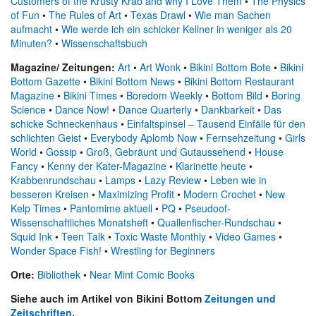
Customers of the Krusty Krab and why I Love Them
•
The Physics
of Fun
•
The Rules of Art
•
Texas Drawl
•
Wie man Sachen
aufmacht
•
Wie werde ich ein schicker Kellner in weniger als 20
Minuten?
•
Wissenschaftsbuch
Magazine/ Zeitungen:
Art
•
Art Wonk
•
Bikini Bottom Bote
•
Bikini
Bottom Gazette
•
Bikini Bottom News
•
Bikini Bottom Restaurant
Magazine
•
Bikini Times
•
Boredom Weekly
•
Bottom Bild
•
Boring
Science
•
Dance Now!
•
Dance Quarterly
•
Dankbarkeit
•
Das
schicke Schneckenhaus
•
Einfaltspinsel – Tausend Einfälle für den
schlichten Geist
•
Everybody Aplomb Now
•
Fernsehzeitung
•
Girls
World
•
Gossip
•
Groß, Gebräunt und Gutaussehend
•
House
Fancy
•
Kenny der Kater-Magazine
•
Klarinette heute
•
Krabbenrundschau
•
Lamps
•
Lazy Review
•
Leben wie in
besseren Kreisen
•
Maximizing Profit
•
Modern Crochet
•
New
Kelp Times
•
Pantomime aktuell
•
PQ
•
Pseudoof-
Wissenschaftliches Monatsheft
•
Quallenfischer-Rundschau
•
Squid Ink
•
Teen Talk
•
Toxic Waste Monthly
•
Video Games
•
Wonder Space Fish!
•
Wrestling for Beginners
Orte:
Bibliothek
•
Near Mint Comic Books
Siehe auch im Artikel von Bikini Bottom
Zeitungen und
Zeitschriften
.