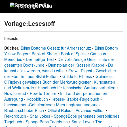
SpongePedia
Vorlage:Lesestoff
Lesestoff
Bücher:
Bikini Bottoms Gesetz für Arbeitsschutz
•
Bikini Bottom
Yellow Pages
•
Book of Shells
•
Book of Spells
•
Cautious
Memories
•
Der heilige Text
•
Die vollständige Geschichte der
gesamten Bootskunde
•
Dienstplan der Krossen Krabbe
•
Du
kannst alles werden, was du willst
•
Frown Digest
•
Geschichte
der Familien aus Bikini Bottom
•
Guide to Fitness
•
Guinness
O’Ripleys gewaltiges Buch der Merkwürdigkeiten, Kuriositäten
und Weltrekorde
•
Handbuch für technische Wartungsarbeiten
•
How to read
•
How to Torture
•
Im Land der permanenten
Aufregung
•
Koboldbuch
•
Krosse-Krabbe-Regelbuch
•
Lachsmanen-Geheimnisse
•
Meerjungfraumann-und-
Blaubarschbube-Buch
•
Official Rules – Advance Edition
•
Rekordbuch
•
Snail Jokes
•
SpongeBobs geheimes persönliches
Tagebuch
•
SpongeBobs Tagebuch
•
Squid Love
•
The