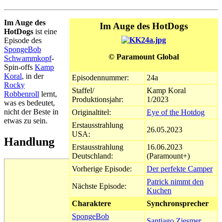
Im Auge des
Im Auge des HotDogs
HotDogs
ist eine
Episode des
SpongeBob
© Paramount Global
Schwammkopf
-
Spin-offs
Kamp
Koral
, in der
Episodennummer:
24a
Rocky
Staffel/
Kamp Koral
Robbenroll
lernt,
Produktionsjahr:
1/2023
was es bedeutet,
nicht der Beste in
Originaltitel:
Eye of the Hotdog
etwas zu sein.
Erstausstrahlung
26.05.2023
USA:
Handlung
Erstausstrahlung
16.06.2023
Deutschland:
(Paramount+)
Vorherige Episode:
Der perfekte Camper
Patrick nimmt den
Nächste Episode:
Kuchen
Charaktere
Synchronsprecher
SpongeBob
Santiago Ziesmer