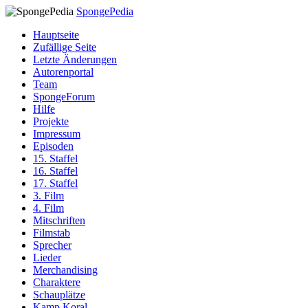
SpongePedia
Hauptseite
Zufällige Seite
Letzte Änderungen
Autorenportal
Team
SpongeForum
Hilfe
Projekte
Impressum
Episoden
15. Staffel
16. Staffel
17. Staffel
3. Film
4. Film
Mitschriften
Filmstab
Sprecher
Lieder
Merchandising
Charaktere
Schauplätze
Kamp Koral