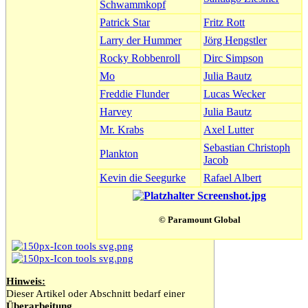
Schwammkopf
Patrick Star
Fritz Rott
Larry der Hummer
Jörg Hengstler
Rocky Robbenroll
Dirc Simpson
Mo
Julia Bautz
Freddie Flunder
Lucas Wecker
Harvey
Julia Bautz
Mr. Krabs
Axel Lutter
Sebastian Christoph
Plankton
Jacob
Kevin die Seegurke
Rafael Albert
© Paramount Global
Hinweis:
Dieser Artikel oder Abschnitt bedarf einer
Überarbeitung
.