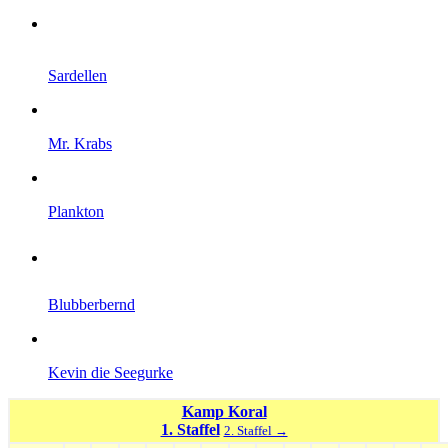
Sardellen
Mr. Krabs
Plankton
Blubberbernd
Kevin die Seegurke
Kamp Koral
1. Staffel
2. Staffel →