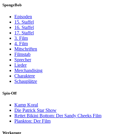
SpongeBob
Episoden
15. Staffel
16. Staffel
17. Staffel
3. Film
4. Film
Mitschriften
Filmstab
Sprecher
Lieder
Merchandising
Charaktere
Schauplätze
Spin-Off
Kamp Koral
Die Patrick Star Show
Rettet Bikini Bottom: Der Sandy Cheeks Film
Plankton: Der Film
Werkzeuge