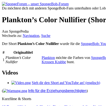
Du möchtest dich mit anderen SpongeBob-Fans unterhalten oder Lob
Plankton’s Color Nullifier (Shor
Aus SpongePedia
Wechseln zu:
Navigation
,
Suche
Der Short
Plankton’s Color Nullifier
wurde für die
SpongeBob: You
#
Originaltitel
Plankton’s Color
Plankton
möchte die Farben von
SpongeB
1
Nullifier
Krossen Krabbe
bunt.
Videos
Sieh dir den Short auf YouTube an! (englisch)
(
Info für die Erziehungsberechtigten
)
Kurzfilme & Shorts