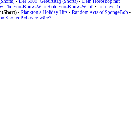
Shorts)
•
Der 5000. Geburtstag (Shorts)
•
Dein Horoskop mit
w The You-Know-Who Stole You-Know-What!
•
Journey To
r (Short)
•
Plankton’s Holiday Hits
•
Random Acts of SpongeBob
•
nn SpongeBob weg wäre?