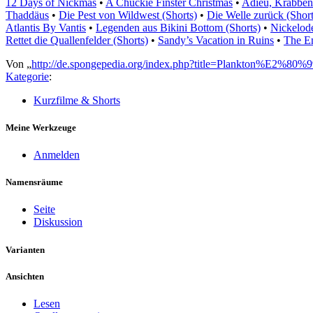
12 Days of Nickmas
•
A Chuckie Finster Christmas
•
Adieu, Krabbenb
Thaddäus
•
Die Pest von Wildwest (Shorts)
•
Die Welle zurück (Short
Atlantis By Vantis
•
Legenden aus Bikini Bottom (Shorts)
•
Nickelod
Rettet die Quallenfelder (Shorts)
•
Sandy’s Vacation in Ruins
•
The E
Von „
http://de.spongepedia.org/index.php?title=Plankton%E2%80%
Kategorie
:
Kurzfilme & Shorts
Meine Werkzeuge
Anmelden
Namensräume
Seite
Diskussion
Varianten
Ansichten
Lesen