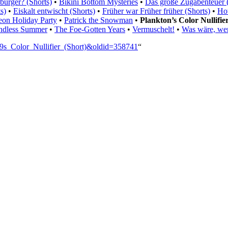
urger? (Shorts)
•
Bikini Bottom Mysteries
•
Das große Zugabenteuer (
s)
•
Eiskalt entwischt (Shorts)
•
Früher war Früher früher (Shorts)
•
Ho
eon Holiday Party
•
Patrick the Snowman
•
Plankton’s Color Nullifie
ndless Summer
•
The Foe-Gotten Years
•
Vermuschelt!
•
Was wäre, we
99s_Color_Nullifier_(Short)&oldid=358741
“