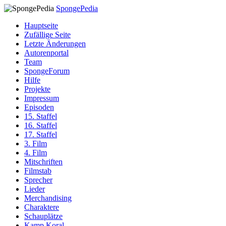
SpongePedia
Hauptseite
Zufällige Seite
Letzte Änderungen
Autorenportal
Team
SpongeForum
Hilfe
Projekte
Impressum
Episoden
15. Staffel
16. Staffel
17. Staffel
3. Film
4. Film
Mitschriften
Filmstab
Sprecher
Lieder
Merchandising
Charaktere
Schauplätze
Kamp Koral