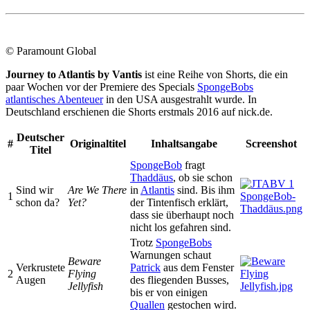
© Paramount Global
Journey to Atlantis by Vantis
ist eine Reihe von Shorts, die ein
paar Wochen vor der Premiere des Specials
SpongeBobs
atlantisches Abenteuer
in den USA ausgestrahlt wurde. In
Deutschland erschienen die Shorts erstmals 2016 auf nick.de.
Deutscher
#
Originaltitel
Inhaltsangabe
Screenshot
Titel
SpongeBob
fragt
Thaddäus
, ob sie schon
Sind wir
Are We There
in
Atlantis
sind. Bis ihm
1
schon da?
Yet?
der Tintenfisch erklärt,
dass sie überhaupt noch
nicht los gefahren sind.
Trotz
SpongeBobs
Warnungen schaut
Beware
Verkrustete
Patrick
aus dem Fenster
2
Flying
Augen
des fliegenden Busses,
Jellyfish
bis er von einigen
Quallen
gestochen wird.