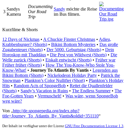
Documenting
Sandys
Sandy
möchte die Reise
3
Our Road
Kamera
im Bus filmen.
Trip
Kurzfilme & Shorts
12 Days of Nickmas
•
A Chuckie Finster Christmas
•
Adieu,
Krabbenburger? (Shorts)
•
Bikini Bottom Mysteries
•
Das große
Zugabenteuer (Shorts)
•
Der 5000. Geburtstag (Shorts)
•
Dein
Horoskop mit Thaddäus
•
Die Pest von Wildwest (Shorts)
•
Die
Welle zurück (Shorts)
•
Eiskalt entwischt (Shorts)
•
Früher war
Früher früher (Shorts)
•
How The You-Know-Who Stole You-
Know-What!
•
Journey To Atlantis By Vantis
•
Legenden aus
Bikini Bottom (Shorts)
•
Nickelodeon Holiday Party
•
Patrick the
Snowman
•
Plankton’s Color Nullifier (Short)
•
Plankton’s Holiday
Hits
•
Random Acts of SpongeBob
•
Rettet die Quallenfelder
(Shorts)
•
Sandy’s Vacation in Ruins
•
The Endless Summer
•
The
Foe-Gotten Years
•
Vermuschelt!
•
Was wäre, wenn SpongeBob
weg wäre?
Von „
http://de.spongepedia.org/index.php?
title=Journey_To_Atlantis_By_Vantis&oldid=351110
“
Der Inhalt ist verfügbar unter der Lizenz
GNU Free Documentation License 1.3
.