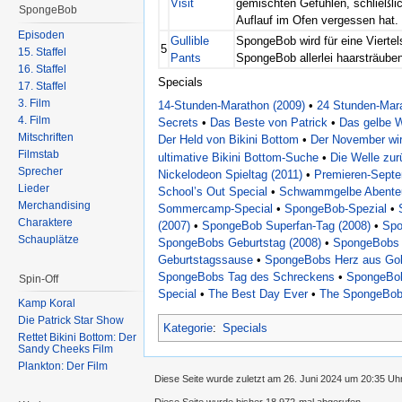
Visit
gemischten Gefühlen, schließlich
SpongeBob
Auflauf im Ofen vergessen hat.
Episoden
Gullible
SpongeBob wird für eine Vierte
5
15. Staffel
Pants
SpongeBob allerlei haarsträube
16. Staffel
Specials
17. Staffel
3. Film
14-Stunden-Marathon (2009)
•
24 Stunden-Mara
4. Film
Secrets
•
Das Beste von Patrick
•
Das gelbe 
Mitschriften
Der Held von Bikini Bottom
•
Der November wir
Filmstab
ultimative Bikini Bottom-Suche
•
Die Welle zur
Sprecher
Nickelodeon Spieltag (2011)
•
Premieren-Sept
Lieder
School’s Out Special
•
Schwammgelbe Abente
Merchandising
Sommercamp-Special
•
SpongeBob-Spezial
•
Charaktere
(2007)
•
SpongeBob Superfan-Tag (2008)
•
Spo
Schauplätze
SpongeBobs Geburtstag (2008)
•
SpongeBobs 
Geburtstagssause
•
SpongeBobs Herz aus Go
SpongeBobs Tag des Schreckens
•
SpongeBob
Spin-Off
Special
•
The Best Day Ever
•
The SpongeBob
Kamp Koral
Die Patrick Star Show
Kategorie
:
Specials
Rettet Bikini Bottom: Der
Sandy Cheeks Film
Plankton: Der Film
Diese Seite wurde zuletzt am 26. Juni 2024 um 20:35 Uh
Diese Seite wurde bisher 18.972-mal abgerufen.