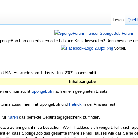
Lesen
Quell
SpongeBob-Fans unterhalten oder Lob und Kritik loswerden? Dann besuche u
vorbei.
en USA. Es wurde vom 1. bis 5. Juni 2009 ausgestrahlt.
Inhaltsangabe
gen und nun sucht
SpongeBob
nach einem geeigneten Ersatz.
 Sturms zusammen mit SpongeBob und
Patrick
in der Ananas fest.
 für
Karen
das perfekte Geburtstagsgeschenk zu finden.
azu zu bringen, ihn zu besuchen. Weil Thaddäus sich weigert, leiht sich S
sieht er, dass SpongeBob das gesamte Innere seines Hauses wie das Seine d