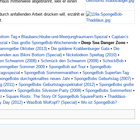
 Haus mittlerweile abgebrannt, weil er einen
urch anfallenden Arbeit drücken will, erzählt er
t.
Bottom Tag
•
Blaubarschbube-und-Meerjungfraumann-Spezial
•
Captain’s
zial
•
Das große SpongeBob-Wochenende
•
Deep Sea Danger Zone
•
ammgelbe Oktober (2013)
•
Die goldene Krabbenburger Gala
•
Die
enden aus Bikini Bottom (Special)
•
Nickelodeon Spieltag (2010)
•
en Schwamm (2008)
•
Schmück den Schwamm (2009)
•
SchockBob
•
mmgelber Sommer 2009
•
SpongeBob auf Tour
•
SpongeBob-
agsspezial
•
SpongeBob Sommermarathon
•
SpongeBob Superfan-Tag
ongeBobs durchgeknalltes neues Jahr
•
SpongeBobs Geburtstag (2007)
•
g (2011)
•
SpongeBobs Geburtstagsspektakel (2012)
•
SpongeBobs große
untdown
•
SpongeBobs Silvester-Party (2008)
•
SpongeBobs Sommerfest
•
t
•
Square Roots: The Story Of SpongeBob SquarePants
•
Thaddäus-
y Day (2012)
•
WasBob WoKopf? (Special)
•
Wo ist SpongeBob?