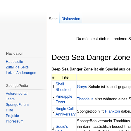
Seite
Diskussion
Du möchtest dich mit anderen 
Navigation
Deep Sea Danger Zone
Hauptseite
Wechseln zu:
Navigation
,
Suche
Zufällige Seite
Deep Sea Danger Zone
ist ein Special aus d
Letzte Änderungen
#
Titel
Shell
SpongePedia
1
Garys
Schale ist kaputt gegan
Shocked
Autorenportal
Pineapple
2
Thaddäus
sitzt während eines
Team
Fever
SpongeForum
Single Cell
Hilfe
3
SpongeBob hilft
Plankton
dabei,
Anniversary
Projekte
SpongeBob versucht Thaddäus d
Impressum
Squid’s
ihn dann tatsächlich besucht, 
4