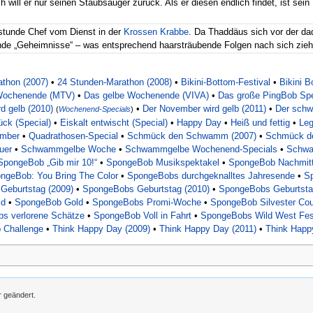
 will er nur seinen Staubsauger zurück. Als er diesen endlich findet, ist sein
lstunde Chef vom Dienst in der
Krossen Krabbe
. Da Thaddäus sich vor der dad
nde „Geheimnisse“ – was entsprechend haarsträubende Folgen nach sich zieh
thon (2007)
•
24 Stunden-Marathon (2008)
•
Bikini-Bottom-Festival
•
Bikini 
Wochenende (MTV)
•
Das gelbe Wochenende (VIVA)
•
Das große PingBob Spe
d gelb (2010)
•
Der November wird gelb (2011)
•
Der schw
(
Wochenend-Specials
)
ück (Special)
•
Eiskalt entwischt (Special)
•
Happy Day
•
Heiß und fettig
•
Leg
ember
•
Quadrathosen-Special
•
Schmück den Schwamm (2007)
•
Schmück d
uer
•
Schwammgelbe Woche
•
Schwammgelbe Wochenend-Specials
•
Schwa
SpongeBob „Gib mir 10!“
•
SpongeBob Musikspektakel
•
SpongeBob Nachmitt
ngeBob: You Bring The Color
•
SpongeBobs durchgeknalltes Jahresende
•
Sp
Geburtstag (2009)
•
SpongeBobs Geburtstag (2010)
•
SpongeBobs Geburtsta
ld
•
SpongeBob Gold
•
SpongeBobs Promi-Woche
•
SpongeBob Silvester Co
s verlorene Schätze
•
SpongeBob Voll in Fahrt
•
SpongeBobs Wild West Fes
 Challenge
•
Think Happy Day (2009)
•
Think Happy Day (2011)
•
Think Happ
r geändert.