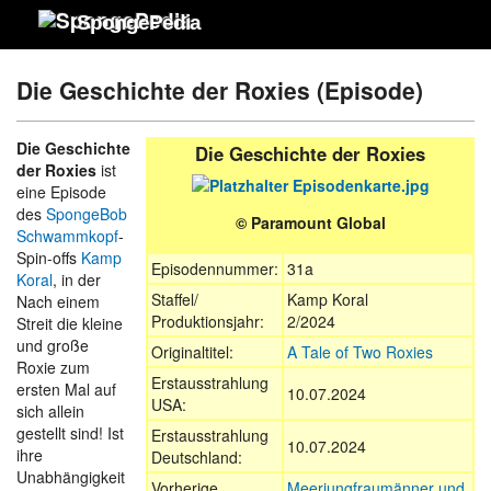
SpongePedia
Die Geschichte der Roxies (Episode)
Die Geschichte
Die Geschichte der Roxies
der Roxies
ist
eine Episode
des
SpongeBob
© Paramount Global
Schwammkopf
-
Spin-offs
Kamp
Episodennummer:
31a
Koral
, in der
Staffel/
Kamp Koral
Nach einem
Produktionsjahr:
2/2024
Streit die kleine
und große
Originaltitel:
A Tale of Two Roxies
Roxie zum
Erstausstrahlung
ersten Mal auf
10.07.2024
USA:
sich allein
gestellt sind! Ist
Erstausstrahlung
10.07.2024
ihre
Deutschland:
Unabhängigkeit
Vorherige
Meerjungfraumänner und