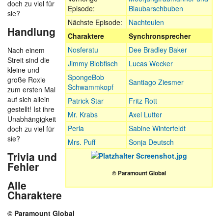
doch zu viel für
Episode:
Blaubarschbuben
sie?
Nächste Episode:
Nachteulen
Handlung
Charaktere
Synchronsprecher
Nosferatu
Dee Bradley Baker
Nach einem
Streit sind die
Jimmy Blobfisch
Lucas Wecker
kleine und
SpongeBob
große Roxie
Santiago Ziesmer
Schwammkopf
zum ersten Mal
auf sich allein
Patrick Star
Fritz Rott
gestellt! Ist ihre
Mr. Krabs
Axel Lutter
Unabhängigkeit
Perla
Sabine Winterfeldt
doch zu viel für
sie?
Mrs. Puff
Sonja Deutsch
Trivia und
Fehler
© Paramount Global
Alle
Charaktere
© Paramount Global