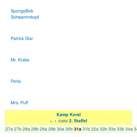
SpongeBob
Schwammkopf
Patrick Star
Mr. Krabs
Perla
Mrs. Puff
Kamp Koral
2. Staffel
← 1. Staffel
27a
27b
28a
28b
29a
29b
30a
30b
31a
31b
32a
32b
33a
33b
34a
3