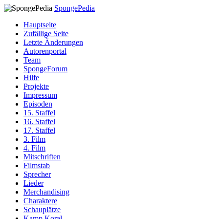
SpongePedia
Hauptseite
Zufällige Seite
Letzte Änderungen
Autorenportal
Team
SpongeForum
Hilfe
Projekte
Impressum
Episoden
15. Staffel
16. Staffel
17. Staffel
3. Film
4. Film
Mitschriften
Filmstab
Sprecher
Lieder
Merchandising
Charaktere
Schauplätze
Kamp Koral