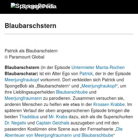
SpongePedia
Blaubarschstern
Patrick als Blaubarschstern
© Paramount Global
Blaubarschstern
(in der Episode
Untermieter Manta-Rochen
Blaubarschstar
) ist ein Alter Ego von
Patrick
, der in der Episode
Meerjungfraukopf
vorkommt. Dort verkleiden sich Patrick und
SpongeBob als „Blaubarschstern“ und „
Meerjungfraukopf
“, um
ihre Lieblingssuperhelden
Blaubarschbube
und
Meerjungfraumann
zu parodieren. Zusammen versuchen sie,
anderen Menschen zu helfen wie etwa in der
Krossen Krabbe
. Im
späteren Verlauf der oben angesprochenen Episode bringen die
beiden
Thaddäus
und
Mr. Krabs
dazu, sich als die Superschurken
Dr. Negativ
und
Captain Geizhals
auszugeben und mit den
passenden Kostümen eine Szene aus der Fernsehserie „
Die
Abenteuer von Meerjungfraumann und Blaubarschbube
“