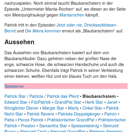
nachzuspielen. Noch einmal taucht Blaubarschstern in der
Episode „Untermieter Manta-Rochen“ auf, wo dieser an der Seite
von Meerjungfraukopf gegen
Mantarochen
kämpft.
Patrick tritt in den Episoden
Jetzt oder nie
,
Drecksackblasen-
Bernd
und
Die Aliens kommen
erneut als „Blaubarschstern“ auf.
Aussehen
Das Aussehen von Blaubarschstern basiert auf dem von
Blaubarschbube: Dazu gehören neben der großen Nase die
enge, schwarze Hose, die schwarzen Handschuhe und auch die
schwarzen Schuhe. Ebenfalls trägt Patrick in seiner Verkleidung
einen kleinen, weißen Hut und ein blaues Tuch um den Hals.
Seesterne
Patrick Star
/
Patricia
/
Patrick das Pferd
•
Blaubarschstern
•
Edward Star
•
FitzPatrick
•
GrandPat Star
•
Herb Star
•
Janet
•
Königlicher Diener
•
Margie Star
•
Marty
•
Onkel Star
•
Patrick
Nicht-Star
•
Patrick Revere
•
Patricks Doppelgänger
•
Patron
•
Patta
•
Pecos Patrick
•
Prähistorischer GrandPat
•
Prähistorischer
Patrick
•
Preston
•
Samantha Star
•
Speiseeiskönig
•
Steinzeit
Bunny
•
Steinzeit Cecil
•
Steinzeit GrandPat
•
Weiterer Seestern