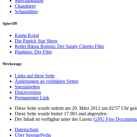
Merchandising
Charaktere
Schauplätze
Spin-Off
Kamp Koral
Die Patrick Star Show
Rettet Bikini Bottom: Der Sandy Cheeks Film
Plankton: Der Film
Werkzeuge
Links auf diese Seite
Änderungen an verlinkten Seiten
Spezialseiten
Druckversion
Permanenter Link
Diese Seite wurde zuletzt am 20. März 2012 um 02:57 Uhr geä
Diese Seite wurde bisher 17.901-mal abgerufen.
Der Inhalt ist verfügbar unter der Lizenz
GNU Free Documentat
Datenschutz
Über SpongePedia