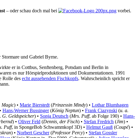
ast
– oder schau doch mal bei
vorbei.
er Stormare und Gabriel Byrne.
rkte er in Cottbus, Senftenberg, Potsdam und Berlin in
gs waren es nur Hörspielproduktionen und Dokumentationen. 1991
e Rolle des
echt aussehenden Fischkopfs
. Wahrscheinlich spricht er
mann.
. Magic
) •
Marie Bierstedt
(
Prinzessin Mindy
) •
Lothar Blumhagen
 •
Hans-Werner Bussinger
(
König Neptun
) •
Frank Ciazynski
(
u. a.
. G. Geldspeicher
) •
Sonja Deutsch
(
Mrs. Puff
, ab Folge 190) •
Hans-
rbernd
) •
Oliver Feld
(
Dennis, der Fisch
) •
Stefan Fredrich
(
Jim
) •
. Puff
, in SpongeBob Schwammkopf 3D) •
Helmut Gauß
(
Coupé
) •
tskran
) •
Norbert Gescher
(
Professor Percy
) •
Stefan Gossler