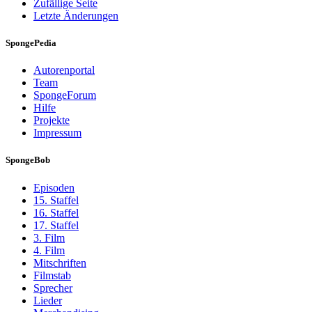
Zufällige Seite
Letzte Änderungen
SpongePedia
Autorenportal
Team
SpongeForum
Hilfe
Projekte
Impressum
SpongeBob
Episoden
15. Staffel
16. Staffel
17. Staffel
3. Film
4. Film
Mitschriften
Filmstab
Sprecher
Lieder