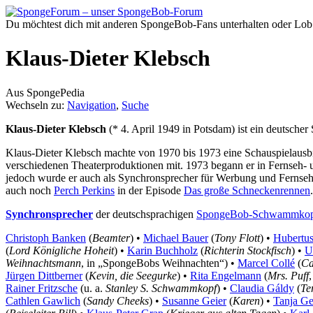
Du möchtest dich mit anderen SpongeBob-Fans unterhalten oder Lob
Klaus-Dieter Klebsch
Aus SpongePedia
Wechseln zu:
Navigation
,
Suche
Klaus-Dieter Klebsch
(* 4. April 1949 in Potsdam) ist ein deutsche
Klaus-Dieter Klebsch machte von 1970 bis 1973 eine Schauspielausbil
verschiedenen Theaterproduktionen mit. 1973 begann er in Fernseh- 
jedoch wurde er auch als Synchronsprecher für Werbung und Fernseh
auch noch
Perch Perkins
in der Episode
Das große Schneckenrennen
Synchronsprecher
der deutschsprachigen
SpongeBob-Schwammko
Christoph Banken
(
Beamter
) •
Michael Bauer
(
Tony Flott
) •
Hubertu
(
Lord Königliche Hoheit
) •
Karin Buchholz
(
Richterin Stockfisch
) •
U
Weihnachtsmann
, in „SpongeBobs Weihnachten“) •
Marcel Collé
(
Ca
Jürgen Dittberner
(
Kevin, die Seegurke
) •
Rita Engelmann
(
Mrs. Puff
Rainer Fritzsche
(u. a.
Stanley S. Schwammkopf
) •
Claudia Gáldy
(
Te
Cathlen Gawlich
(
Sandy Cheeks
) •
Susanne Geier
(
Karen
) •
Tanja G