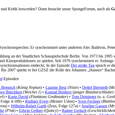
 und Kritik loswerden? Dann besuche unser SpongeForum, auch als
G
r Synchronsprecher. Er synchronisiert unter anderem Alec Baldwin, Pet
dung an der Staatlichen Schauspielschule Berlin. Von 1973 bis 1995 wi
und Kinoproduktionen zu spielen. Seit 1976 synchronisiert er. Anfan
synchronisationen entdeckt. In der Episode
Der große Tag
sprach er di
. Bis 2007 spielte er bei GZSZ die Rolle des Johannes „Hannes“ Bach
pf
-Episoden
s Bengsch
(
König Neptun
) •
Laurine Betz
(
Nixie
) •
Detlef Bierstedt
(
Mr
we Büschken
(
Weichei 1
) •
Konrad Bösherz
(
junger Blaubarschbube
)
rl
) •
Karin David
(
Planktons Großmutter
) •
Tom Deininger
(u. a.
Gerd
, Folge 4-189) •
Rüdiger Evers
(
Meister Udon
) •
Sven Fechner
(
Blubbe
resa
) •
Wilhelm-Rafael Garth
(
Zeus
, Folge 127a) •
Joseline Gassen
(
Mrs
eke
(
P!nk
) •
Edwin Gellner
(
Quincy
) •
Rainer Gerlach
(
Geschicklichkei