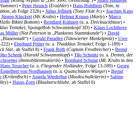
 Haar
(
König Neptun
in „Der 5000. Geburtstag“) •
Julien Haggége
r Hummer
) •
Peter Heusch
(
Erzähler
) •
Hans Hohlbein
(
Tom
, in
nkton
, ab Folge 232b) •
Julius Jellinek
(
Tony Flott Jr.
) •
Joachim Kaps
•
Jürgen Kluckert
(
Mr. Krabs
) •
Helmut Krauss
(
Marty
) •
Marco
Hallo Bikini Bottom
) •
Reinhard Kuhnert
(u. a.
Drecksackblase
) •
äus Tentakel
, SpongeBob Schwammkopf 3D) •
Klaus Lochthove
as Müller
(
Nat Peterson
in „Planktons Stammkunde“) •
David
 „Blasenstadt“) •
Gerald Paradies
(
Tätowierter Muskelprotz
) •
Uwe
3-222) •
Eberhard Prüter
(u. a.
Thaddäus Tentakel
, Folge 1-189) •
ck Star
, ab Staffel 8) •
Frank Röth
(
Captain Frostbrecher
) •
Bernd
Otto Schenk
(
Harald Schwammkopf
) •
Tilo Schmitz
(u. a.
Dennis, der
chroetter
(
Immobilienmaklerin
) •
Reinhard Schulat
(
Mr. Krabs
in den
•
Hans Teuscher
(u. a.
Fliegender Holländer
, Folge 13-189) •
Georg
•
Engelbert von Nordhausen
(u. a.
Quatschtüten-Würger
) •
Bernd
h
(
Krötenfisch
) •
Angela Wiederhut
(
Musikschulleiterin
) •
Sabine
lley
) •
Hasso Zorn
(
Blaubarschbube
, ab Staffel 6)