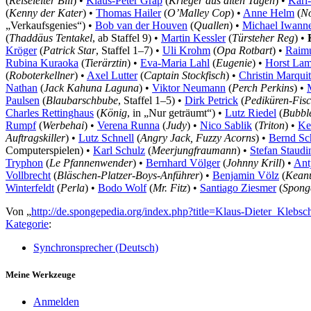
(
Reiseleiter Bill
) •
Klaus-Peter Grap
(
Krieger aus alten Tagen
) •
Karl
(
Kenny der Kater
) •
Thomas Hailer
(
O’Malley Cop
) •
Anne Helm
(
No
„Verkaufsgenies“) •
Bob van der Houven
(
Quallen
) •
Michael Iwann
(
Thaddäus Tentakel
, ab Staffel 9) •
Martin Kessler
(
Türsteher Reg
) •
Kröger
(
Patrick Star
, Staffel 1–7) •
Uli Krohm
(
Opa Rotbart
) •
Raim
Rubina Kuraoka
(
Tierärztin
) •
Eva-Maria Lahl
(
Eugenie
) •
Horst La
(
Roboterkellner
) •
Axel Lutter
(
Captain Stockfisch
) •
Christin Marqui
Nathan
(
Jack Kahuna Laguna
) •
Viktor Neumann
(
Perch Perkins
) •
Paulsen
(
Blaubarschbube
, Staffel 1–5) •
Dirk Petrick
(
Pediküren-Fis
Charles Rettinghaus
(
König
, in „Nur geträumt“) •
Lutz Riedel
(
Bubbl
Rumpf
(
Werbehai
) •
Verena Runna
(
Judy
) •
Nico Sablik
(
Triton
) •
Ke
Auftragskiller
) •
Lutz Schnell
(
Angry Jack, Fuzzy Acorns
) •
Bernd S
Computerspielen) •
Karl Schulz
(
Meerjungfraumann
) •
Stefan Staudi
Tryphon
(
Le Pfannenwender
) •
Bernhard Völger
(
Johnny Krill
) •
Ant
Vollbrecht
(
Bläschen-Platzer-Boys-Anführer
) •
Benjamin Völz
(
Kean
Winterfeldt
(
Perla
) •
Bodo Wolf
(
Mr. Fitz
) •
Santiago Ziesmer
(
Spong
Von „
http://de.spongepedia.org/index.php?title=Klaus-Dieter_Kleb
Kategorie
:
Synchronsprecher (Deutsch)
Meine Werkzeuge
Anmelden