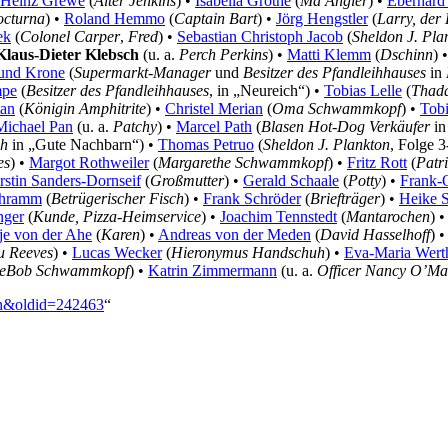
-Heinz Grewe
(
Alter Jenkins
) •
Isabella Grothe
(
Ma Angler
) •
Eberhard
cturna
) •
Roland Hemmo
(
Captain Bart
) •
Jörg Hengstler
(
Larry, de
ek
(
Colonel Carper
,
Fred
) •
Sebastian Christoph Jacob
(
Sheldon J. Pla
Klaus-Dieter Klebsch
(u. a.
Perch Perkins
) •
Matti Klemm
(
Dschinn
) 
und Krone
(
Supermarkt-Manager
und
Besitzer des Pfandleihhauses
in
mpe
(
Besitzer des Pfandleihhauses
, in „Neureich“) •
Tobias Lelle
(
Thadd
tan
(
Königin Amphitrite
) •
Christel Merian
(
Oma Schwammkopf
) •
Tobi
Michael Pan
(u. a.
Patchy
) •
Marcel Path
(
Blasen Hot-Dog Verkäufer
in
ch
in „Gute Nachbarn“) •
Thomas Petruo
(
Sheldon J. Plankton
, Folge 
es
) •
Margot Rothweiler
(
Margarethe Schwammkopf
) •
Fritz Rott
(
Patri
rstin Sanders-Dornseif
(
Großmutter
) •
Gerald Schaale
(
Potty
) •
Frank-
chramm
(
Betrügerischer Fisch
) •
Frank Schröder
(
Briefträger
) •
Heike S
nger
(
Kunde, Pizza-Heimservice
) •
Joachim Tennstedt
(
Mantarochen
) 
je von der Ahe
(
Karen
) •
Andreas von der Meden
(
David Hasselhoff
) 
u Reeves
) •
Lucas Wecker
(
Hieronymus Handschuh
) •
Eva-Maria Wert
eBob Schwammkopf
) •
Katrin Zimmermann
(u. a.
Officer Nancy O’Ma
sch&oldid=242463
“