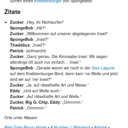
Surfen einen
Krabbenburger
von SpongeBob.
Zitate
Zucker
: „Hey, ihr Nichtsurfer!“
SpongeBob
: „Hä?“
Zucker
: „Willkommen auf unserer abgelegenen Insel!“
SpongeBob
: „Insel?“
Thaddäus
: „Insel?“
Patrick
: (
schnarcht
)
Zucker
: „Ganz genau. Die Kimosabe-Insel. Wir sagen
allerdings oft auch nur einfach… Insel.“
SpongeBob
: „Gerade waren wir noch in der
Goo-Lagune
auf dem Krabbenburger-Bord, dann kam ’ne Welle und jetzt
sind wir auf ’ner Insel?“
Zucker
: „Ja, auf rätselhafte Art und Weise.“
Eddy
: „Und auf Welle auch.“
Zucker
: „Auf rätselhafte Art und Welle.“
Zucker, Big G, Chip, Eddy
: „Ommmm.“
Patrick
: „Ommmm.“
Orte unter Wasser
Alter-Toter-Baum-Hügel
•
A Number 1 Wreckers
•
Atlantis
•