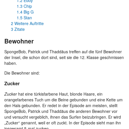
1.2
Eddy
1.3
Chip
1.4
Big G
1.5
Stan
2
Weitere Auftritte
3
Zitate
Bewohner
SpongeBob, Patrick und Thaddäus treffen auf die fünf Bewohner
der Insel, die schon dort sind, seit sie die 12. Klasse geschmissen
haben.
Die Bewohner sind:
Zucker
Zucker
hat eine türkisfarbene Haut, blonde Haare, ein
orangefarbenes Tuch um die Beine gebunden und eine Kette um
den Hals gebunden. Er redet in der Episode am meisten, stellt
SpongeBob, Patrick und Thaddäus die anderen Bewohner vor
und versucht vergeblich, ihnen das Surfen beizubringen. Er wird
„Zucker“ genannt, weil er oft zuckt. In der Episode sieht man ihn
insgesamt 5-mal zucken.