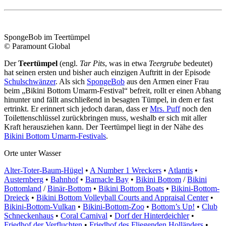
SpongeBob im Teertümpel
© Paramount Global
Der
Teertümpel
(engl.
Tar Pits
, was in etwa
Teergrube
bedeutet)
hat seinen ersten und bisher auch einzigen Auftritt in der Episode
Schulschwänzer
. Als sich
SpongeBob
aus den Armen einer Frau
beim „Bikini Bottom Umarm-Festival“ befreit, rollt er einen Abhang
hinunter und fällt anschließend in besagten Tümpel, in dem er fast
ertrinkt. Er erinnert sich jedoch daran, dass er
Mrs. Puff
noch den
Toilettenschlüssel zurückbringen muss, weshalb er sich mit aller
Kraft herausziehen kann. Der Teertümpel liegt in der Nähe des
Bikini Bottom Umarm-Festivals
.
Orte unter Wasser
Alter-Toter-Baum-Hügel
•
A Number 1 Wreckers
•
Atlantis
•
Austernberg
•
Bahnhof
•
Barnacle Bay
•
Bikini Bottom
/
Bikini
Bottomland
/
Binär-Bottom
•
Bikini Bottom Boats
•
Bikini-Bottom-
Dreieck
•
Bikini Bottom Volleyball Courts and Appraisal Center
•
Bikini-Bottom-Vulkan
•
Bikini-Bottom-Zoo
•
Bottom’s Up!
•
Club
Schneckenhaus
•
Coral Carnival
•
Dorf der Hinterdeichler
•
Friedhof der Verfluchten
•
Friedhof des Fliegenden Holländers
•