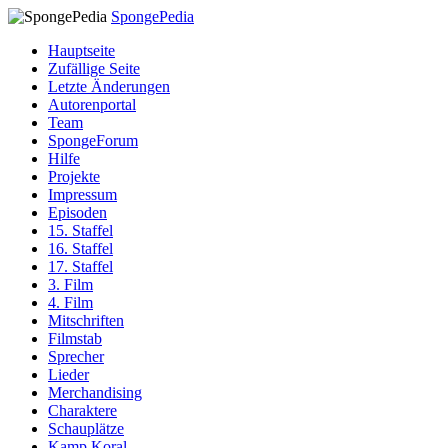
SpongePedia
Hauptseite
Zufällige Seite
Letzte Änderungen
Autorenportal
Team
SpongeForum
Hilfe
Projekte
Impressum
Episoden
15. Staffel
16. Staffel
17. Staffel
3. Film
4. Film
Mitschriften
Filmstab
Sprecher
Lieder
Merchandising
Charaktere
Schauplätze
Kamp Koral