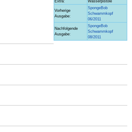
Extra:
Wasserpistole
SpongeBob
Vorherige
Schwammkopf
Ausgabe:
06/2011
SpongeBob
Nachfolgende
Schwammkopf
Ausgabe:
08/2011