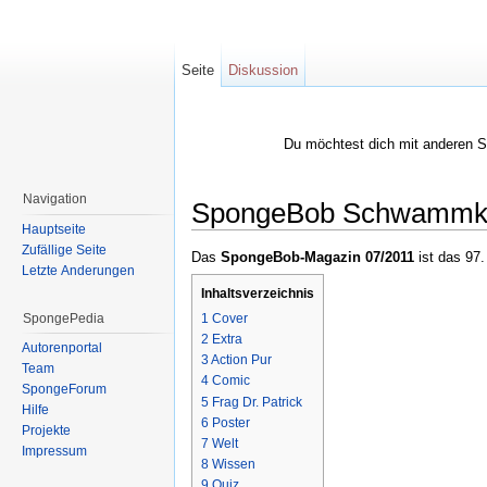
Seite
Diskussion
Du möchtest dich mit anderen 
Navigation
SpongeBob Schwammko
Hauptseite
Wechseln zu:
Navigation
,
Suche
Zufällige Seite
Das
SpongeBob-Magazin 07/2011
ist das 97.
Letzte Änderungen
Inhaltsverzeichnis
SpongePedia
1
Cover
2
Extra
Autorenportal
3
Action Pur
Team
4
Comic
SpongeForum
5
Frag Dr. Patrick
Hilfe
6
Poster
Projekte
7
Welt
Impressum
8
Wissen
9
Quiz