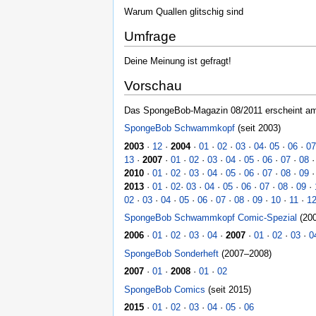
Warum Quallen glitschig sind
Umfrage
Deine Meinung ist gefragt!
Vorschau
Das SpongeBob-Magazin 08/2011 erscheint am
SpongeBob Schwammkopf
(seit 2003)
2003
·
12
·
2004
·
01
·
02
·
03
·
04
·
05
·
06
·
07
13
·
2007
·
01
·
02
·
03
·
04
·
05
·
06
·
07
·
08
2010
·
01
·
02
·
03
·
04
·
05
·
06
·
07
·
08
·
09
2013
·
01
·
02
·
03
·
04
·
05
·
06
·
07
·
08
·
09
·
02
·
03
·
04
·
05
·
06
·
07
·
08
·
09
·
10
·
11
·
1
SpongeBob Schwammkopf Comic-Spezial
(20
2006
·
01
·
02
·
03
·
04
·
2007
·
01
·
02
·
03
·
0
SpongeBob Sonderheft
(2007–2008)
2007
·
01
·
2008
·
01
·
02
SpongeBob Comics
(seit 2015)
2015
·
01
·
02
·
03
·
04
·
05
·
06