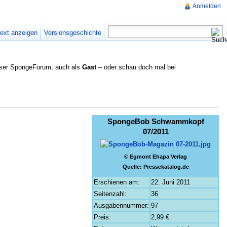
Anmelden
text anzeigen
Versionsgeschichte
nser SpongeForum, auch als
Gast
– oder schau doch mal bei
SpongeBob Schwammkopf
07/2011
© Egmont Ehapa Verlag
Quelle: Pressekatalog.de
Erschienen am:
22. Juni 2011
Seitenzahl:
36
Ausgabennummer:
97
Preis:
2,99 €