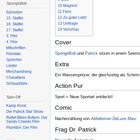
SpongeBob
10
Magisch
11
Fans
Episoden
12
Zu guter Letzt
15. Staffel
13
Umfrage
16. Staffel
14
Vorschau
17. Staffel
3. Film
Cover
4. Film
Mitschriften
SpongeBob
und
Patrick
sitzen in einem Seeman
Filmstab
Sprecher
Extra
Lieder
Merchandising
Ein Wasserspritzer, der gleichzeitig als Schirm 
Charaktere
Schauplätze
Action Pur
Sport = Neue Sportart entdeckt!
Spin-Off
Kamp Koral
Comic
Die Patrick Star Show
Rettet Bikini Bottom: Der
Nacherzählung von
Abfalleimer DeLuxe Maxi
Sandy Cheeks Film
Plankton: Der Film
Frag Dr. Patrick