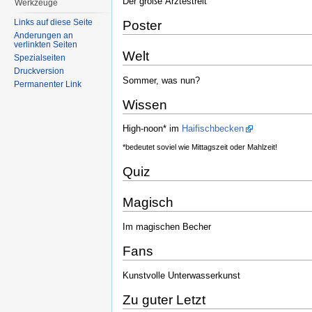
Der große Ärztestreit
Werkzeuge
Links auf diese Seite
Poster
Änderungen an
verlinkten Seiten
Welt
Spezialseiten
Druckversion
Sommer, was nun?
Permanenter Link
Wissen
High-noon* im
Haifischbecken
*bedeutet soviel wie Mittagszeit oder Mahlzeit!
Quiz
Magisch
Im magischen Becher
Fans
Kunstvolle Unterwasserkunst
Zu guter Letzt