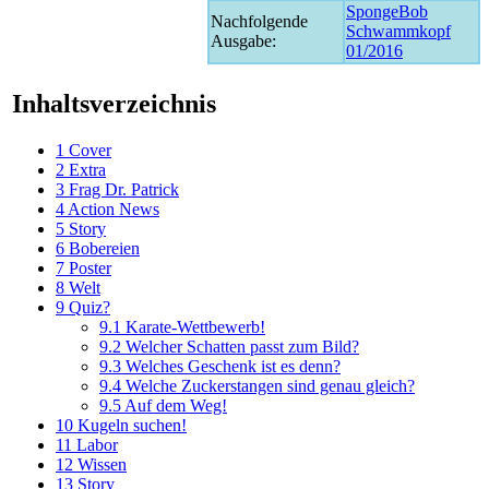
SpongeBob
Nachfolgende
Schwammkopf
Ausgabe:
01/2016
Inhaltsverzeichnis
1
Cover
2
Extra
3
Frag Dr. Patrick
4
Action News
5
Story
6
Bobereien
7
Poster
8
Welt
9
Quiz?
9.1
Karate-Wettbewerb!
9.2
Welcher Schatten passt zum Bild?
9.3
Welches Geschenk ist es denn?
9.4
Welche Zuckerstangen sind genau gleich?
9.5
Auf dem Weg!
10
Kugeln suchen!
11
Labor
12
Wissen
13
Story