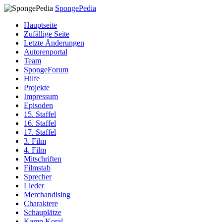
SpongePedia
Hauptseite
Zufällige Seite
Letzte Änderungen
Autorenportal
Team
SpongeForum
Hilfe
Projekte
Impressum
Episoden
15. Staffel
16. Staffel
17. Staffel
3. Film
4. Film
Mitschriften
Filmstab
Sprecher
Lieder
Merchandising
Charaktere
Schauplätze
Kamp Koral