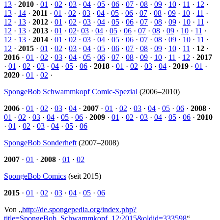
13
·
2010
·
01
·
02
·
03
·
04
·
05
·
06
·
07
·
08
·
09
·
10
·
11
·
12
·
13
·
14
·
2011
·
01
·
02
·
03
·
04
·
05
·
06
·
07
·
08
·
09
·
10
·
11
·
12
·
13
·
2012
·
01
·
02
·
03
·
04
·
05
·
06
·
07
·
08
·
09
·
10
·
11
·
12
·
13
·
2013
·
01
·
02
·
03
·
04
·
05
·
06
·
07
·
08
·
09
·
10
·
11
·
12
·
13
·
2014
·
01
·
02
·
03
·
04
·
05
·
06
·
07
·
08
·
09
·
10
·
11
·
12
·
2015
·
01
·
02
·
03
·
04
·
05
·
06
·
07
·
08
·
09
·
10
·
11
·
12
·
2016
·
01
·
02
·
03
·
04
·
05
·
06
·
07
·
08
·
09
·
10
·
11
·
12
·
2017
·
01
·
02
·
03
·
04
·
05
·
06
·
2018
·
01
·
02
·
03
·
04
·
2019
·
01
·
2020
·
01
·
02
·
SpongeBob Schwammkopf Comic-Spezial
(2006–2010)
2006
·
01
·
02
·
03
·
04
·
2007
·
01
·
02
·
03
·
04
·
05
·
06
·
2008
·
01
·
02
·
03
·
04
·
05
·
06
·
2009
·
01
·
02
·
03
·
04
·
05
·
06
·
2010
·
01
·
02
·
03
·
04
·
05
·
06
SpongeBob Sonderheft
(2007–2008)
2007
·
01
·
2008
·
01
·
02
SpongeBob Comics
(seit 2015)
2015
·
01
·
02
·
03
·
04
·
05
·
06
Von „
http://de.spongepedia.org/index.php?
title=SpongeBob_Schwammkopf_12/2015&oldid=333598
“