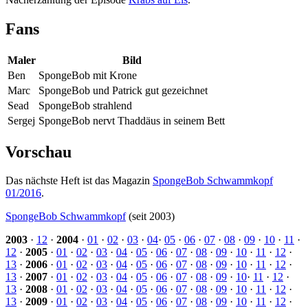
Fans
Maler
Bild
Ben
SpongeBob mit Krone
Marc
SpongeBob und Patrick gut gezeichnet
Sead
SpongeBob strahlend
Sergej
SpongeBob nervt Thaddäus in seinem Bett
Vorschau
Das nächste Heft ist das Magazin
SpongeBob Schwammkopf
01/2016
.
SpongeBob Schwammkopf
(seit 2003)
2003
·
12
·
2004
·
01
·
02
·
03
·
04
·
05
·
06
·
07
·
08
·
09
·
10
·
11
·
12
·
2005
·
01
·
02
·
03
·
04
·
05
·
06
·
07
·
08
·
09
·
10
·
11
·
12
·
13
·
2006
·
01
·
02
·
03
·
04
·
05
·
06
·
07
·
08
·
09
·
10
·
11
·
12
·
13
·
2007
·
01
·
02
·
03
·
04
·
05
·
06
·
07
·
08
·
09
·
10
·
11
·
12
·
13
·
2008
·
01
·
02
·
03
·
04
·
05
·
06
·
07
·
08
·
09
·
10
·
11
·
12
·
13
·
2009
·
01
·
02
·
03
·
04
·
05
·
06
·
07
·
08
·
09
·
10
·
11
·
12
·