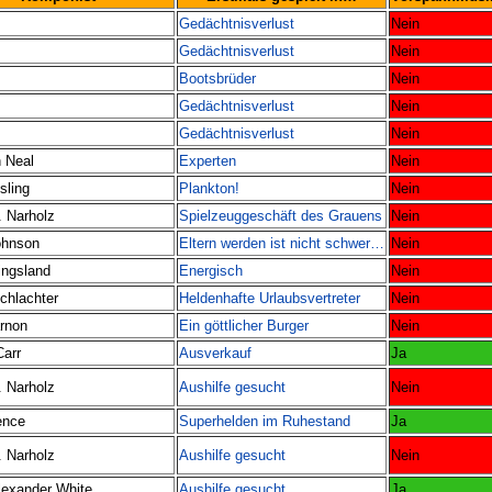
Gedächtnisverlust
Nein
Gedächtnisverlust
Nein
Bootsbrüder
Nein
Gedächtnisverlust
Nein
Gedächtnisverlust
Nein
 Neal
Experten
Nein
sling
Plankton!
Nein
. Narholz
Spielzeuggeschäft des Grauens
Nein
ohnson
Eltern werden ist nicht schwer…
Nein
ingsland
Energisch
Nein
chlachter
Heldenhafte Urlaubsvertreter
Nein
rnon
Ein göttlicher Burger
Nein
Carr
Ausverkauf
Ja
. Narholz
Aushilfe gesucht
Nein
ence
Superhelden im Ruhestand
Ja
. Narholz
Aushilfe gesucht
Nein
lexander White
Aushilfe gesucht
Ja