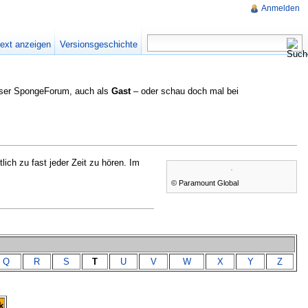
Anmelden
text anzeigen
Versionsgeschichte
nser SpongeForum, auch als
Gast
– oder schau doch mal bei
ntlich zu fast jeder Zeit zu hören. Im
© Paramount Global
Q
R
S
T
U
V
W
X
Y
Z
k