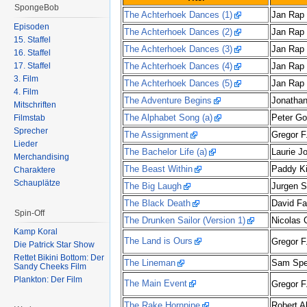
SpongeBob
The Achterhoek Dances (1)
Jan Rap
Episoden
The Achterhoek Dances (2)
Jan Rap
15. Staffel
The Achterhoek Dances (3)
Jan Rap
16. Staffel
17. Staffel
The Achterhoek Dances (4)
Jan Rap
3. Film
The Achterhoek Dances (5)
Jan Rap
4. Film
The Adventure Begins
Jonathan
Mitschriften
The Alphabet Song (a)
Peter Go
Filmstab
Sprecher
The Assignment
Gregor F
Lieder
The Bachelor Life (a)
Laurie J
Merchandising
The Beast Within
Paddy K
Charaktere
Schauplätze
The Big Laugh
Jurgen S
The Black Death
David Fa
Spin-Off
The Drunken Sailor (Version 1)
Nicolas 
Kamp Koral
The Land is Ours
Gregor F
Die Patrick Star Show
Rettet Bikini Bottom: Der
The Lineman
Sam Sp
Sandy Cheeks Film
Plankton: Der Film
The Main Event
Gregor F
The Rake Hornpipe
Robert A