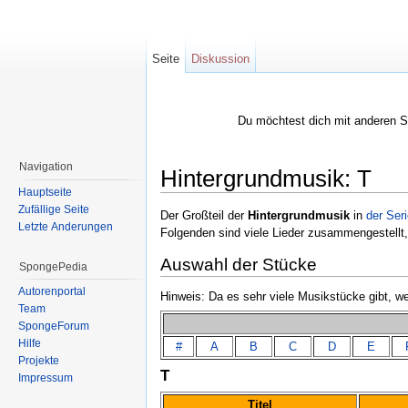
Seite
Diskussion
Du möchtest dich mit anderen 
Navigation
Hintergrundmusik: T
Hauptseite
Wechseln zu:
Navigation
,
Suche
Zufällige Seite
Der Großteil der
Hintergrundmusik
in
der Ser
Letzte Änderungen
Folgenden sind viele Lieder zusammengestellt, 
Auswahl der Stücke
SpongePedia
Autorenportal
Hinweis: Da es sehr viele Musikstücke gibt, we
Team
SpongeForum
Hilfe
#
A
B
C
D
E
Projekte
T
Impressum
Titel