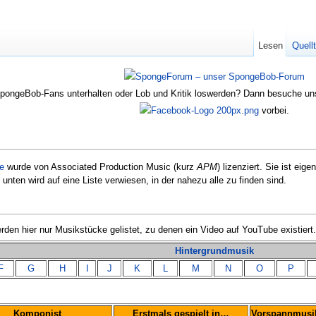
Lesen
Quell
SpongeBob-Fans unterhalten oder Lob und Kritik loswerden? Dann besuche u
vorbei.
ie
wurde von Associated Production Music (kurz
APM
) lizenziert. Sie ist eige
unten wird auf eine Liste verwiesen, in der nahezu alle zu finden sind.
rden hier nur Musikstücke gelistet, zu denen ein Video auf YouTube existiert.
Hintergrundmusik
F
G
H
I
J
K
L
M
N
O
P
Komponist
Erstmals gespielt in…
Vorspannmusi