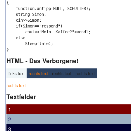
{

    function.antipp(NULL, SCHULTER);

    string Simon;

    cin>>Simon;

    if(Simon=="respond")

        cout<<"Moin! Kaffee?"<<endl;

    else

        Sleep(late);

HTML - Das Verborgene!
links text
rechts text
rechts text
rechts text
rechts text
Textfelder
1
2
3