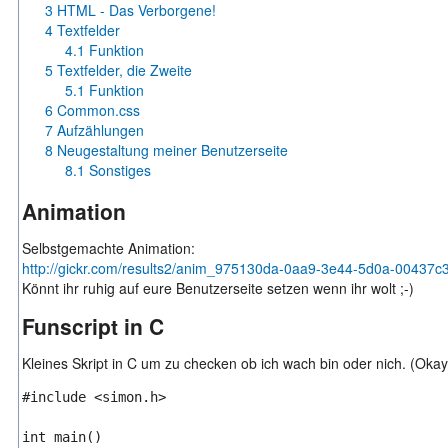
3
HTML - Das Verborgene!
4
Textfelder
4.1
Funktion
5
Textfelder, die Zweite
5.1
Funktion
6
Common.css
7
Aufzählungen
8
Neugestaltung meiner Benutzerseite
8.1
Sonstiges
Animation
Selbstgemachte Animation:
http://gickr.com/results2/anim_975130da-0aa9-3e44-5d0a-00437c3
Könnt ihr ruhig auf eure Benutzerseite setzen wenn ihr wolt ;-)
Funscript in C
Kleines Skript in C um zu checken ob ich wach bin oder nich. (Oka
#include <simon.h>

int main()
