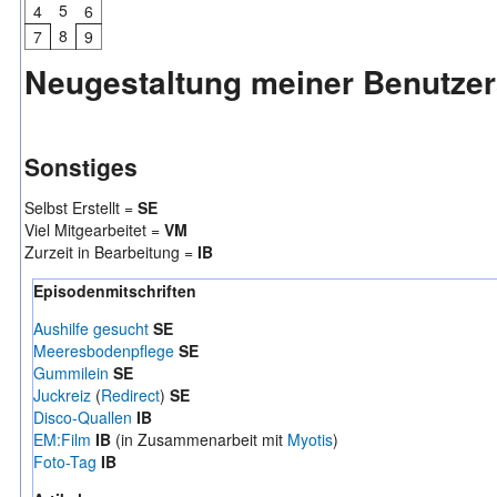
5
4
6
8
7
9
Neugestaltung meiner Benutzer
Sonstiges
Selbst Erstellt =
SE
Viel Mitgearbeitet =
VM
Zurzeit in Bearbeitung =
IB
Episodenmitschriften
Aushilfe gesucht
SE
Meeresbodenpflege
SE
Gummilein
SE
Juckreiz
(
Redirect
)
SE
Disco-Quallen
IB
EM:Film
IB
(in Zusammenarbeit mit
Myotis
)
Foto-Tag
IB